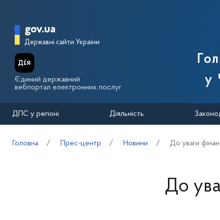
Перейти до основного вмісту
Головна сторінка Державної п
gov.ua
Державні сайти України
Го
у 
Єдиний державний
вебпортал електронних послуг
ДПС у регіоні
Діяльність
Законо
Головна
Прес-центр
Новини
До уваги фінан
До ува