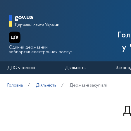
Перейти до основного вмісту
Головна сторінка Державної п
gov.ua
Державні сайти України
Го
у 
Єдиний державний
вебпортал електронних послуг
ДПС у регіоні
Діяльність
Законо
Головна
Діяльність
Державні закупівлі
Д