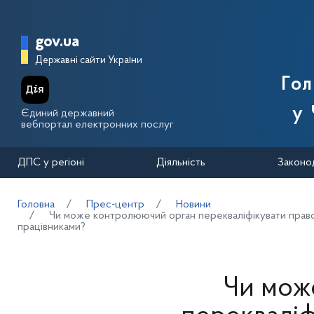
Перейти до основного вмісту
Головна сторінка Державної п
gov.ua
Державні сайти України
Го
у 
Єдиний державний
вебпортал електронних послуг
ДПС у регіоні
Діяльність
Законо
Головна
Прес-центр
Новини
Чи може контролюючий орган перекваліфікувати правов
працівниками?
Чи мож