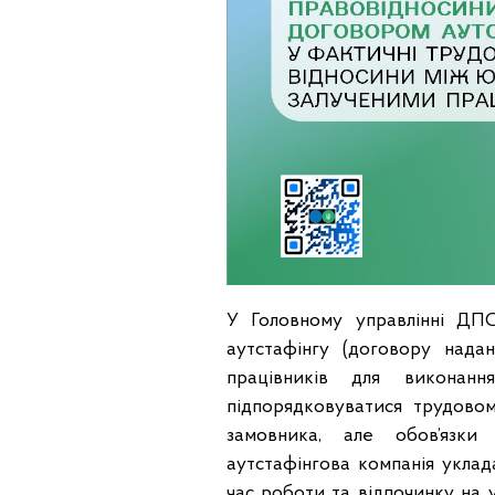
У Головному управлінні ДПС
аутстафiнгу (договору нада
працiвникiв для виконан
пiдпорядковуватися трудовом
замовника, але обов’язки
аутстафiнгова компанiя уклад
час роботи та вiдпочинку на 