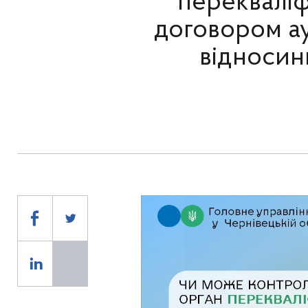
перекваліф
договором ау
відносин