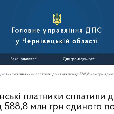
вної податкової служби України
Головне управління ДПС
у Чернівецькій області
Законодавство
Для громадськості
уковинські платники сплатили до казни понад 588,8 млн грн єдин
нські платники сплатили д
 588,8 млн грн єдиного п