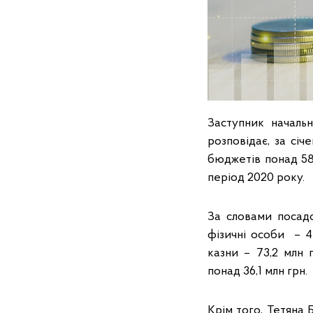
Заступник началь
розповідає, за сі
бюджетів понад 588
період 2020 року.
За словами посад
фізичні особи – 4
казни – 73,2 млн 
понад 36,1 млн грн.
Крім того, Тетяна 