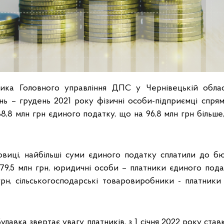
ника Головного управління ДПС у Чернівецькій облас
чень – грудень 2021 року фізичні особи-підприємці спря
,8 млн грн єдиного податку, що на 96,8 млн грн більше,
овиці, найбільші суми єдиного податку сплатили до б
79,5 млн грн, юридичні особи – платники єдиного под
грн, сільськогосподарські товаровиробники - платники
Булавка звертає увагу платників, з 1 січня 2022 року ста