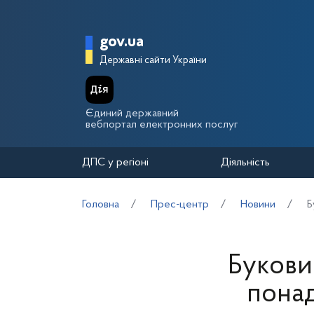
Перейти до основного вмісту
Головна сторінка Держа
gov.ua
Державні сайти України
Єдиний державний
вебпортал електронних послуг
ДПС у регіоні
Діяльність
Головна
Прес-центр
Новини
Б
Букови
понад