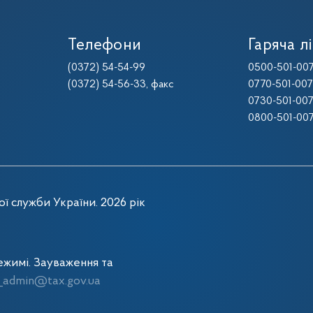
Телефони
Гаряча лі
(0372) 54-54-99
0500-501-00
(0372) 54-56-33
, факс
0770-501-00
0730-501-00
0800-501-00
ї служби України. 2026 рік
жимі. Зауваження та
admin@tax.gov.ua