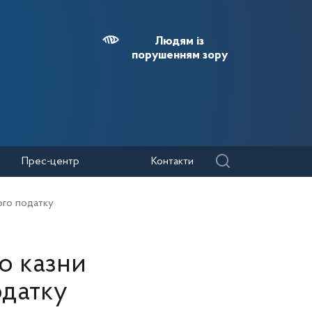
Людям із
порушенням зору
Прес-центр
Контакти
ого податку
о казни
одатку