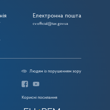
нія
Електронна пошта
7
cv.official@tax.gov.ua
7
7
7
Людям із порушенням зору
Корисні посилання