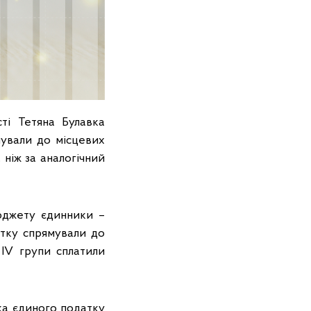
ті Тетяна Булавка
мували до місцевих
 ніж за аналогічний
юджету єдинники –
атку спрямували до
 ІV групи сплатили
вка єдиного податку