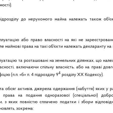
ості).
підрозділу до нерухомого майна належать також об'є
плуатацію або право власності на які не зареєстрова
ле майнові права на такі об'єкти належать декларанту на п
луатацію та розташовані на земельних ділянках, що нал
асності, включаючи спільну власність, або на праві до
4
цію (п.п. «б» п. 4 підрозділу 9
розділу ХХ Кодексу).
та обсяг активів, джерела одержання (набуття) яких у 
права на подання одноразової (спеціальної) добров
, з яких повністю сплачено податки і збори відпові
новлять, зокрема: