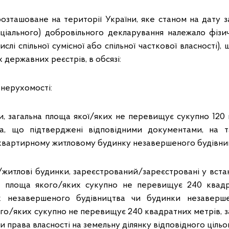
озташоване на території України, яке станом на дату 
ціального) добровільного декларування належало фізич
ислі спільної сумісної або спільної часткової власності)
 державних реєстрів, в обсязі:
 нерухомості:
, загальна площа якої/яких не перевищує сукупно 120 
а, що підтверджені відповідними документами, на 
квартирному житловому будинку незавершеного будівни
житлові будинки, зареєстрований/зареєстровані у вст
ьна площа якого/яких сукупно не перевищує 240 квадр
 незавершеного будівництва чи будинки незаверше
го/яких сукупно не перевищує 240 квадратних метрів, з
би права власності на земельну ділянку відповідного ціль