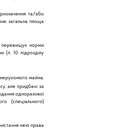
призначення та/або
ня, загальна площа
не перевищує норми
 (п. 10 підрозділу
 нерухомого майна,
у, але придбані за
подання одноразової
го (спеціального)
ристання нею права