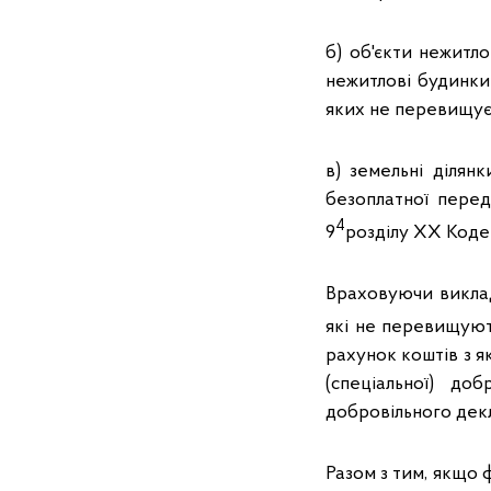
б) об'єкти нежитл
нежитлові будинки
яких не перевищує
в) земельні ділян
безоплатної перед
4
9
розділу ХХ Кодек
Враховуючи виклад
які не перевищують
рахунок коштів з я
(спеціальної) до
добровільного декл
Разом з тим, якщо