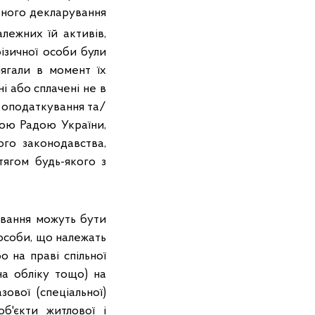
ьного декларування
лежних їй активів,
ізичної особи були
ягали в момент їх
і або сплачені не в
ь оподаткування та/
ною Радою України,
го законодавства,
ягом будь-якого з
ування можуть бути
ї особи, що належать
о на праві спільної
 на обліку тощо) на
ової (спеціальної)
об'єкти житлової і