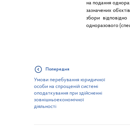
на подання однораз
зазначених об’єкті
збори відповідно
одноразового (спец
Попередня
Умови перебування юридичної
особи на спрощеній системі
оподаткування при здійсненні
зовнішньоекономічної
діяльності