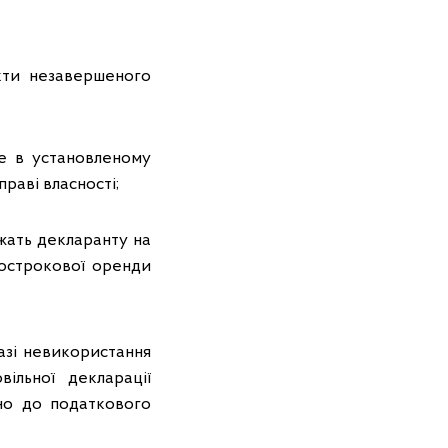
кти незавершеного
не в установленому
раві власності;
ежать декларанту на
вгострокової оренди
разі невикористання
ільної декларації
дно до податкового