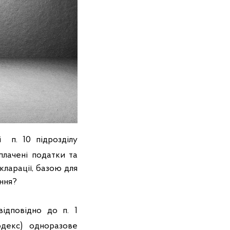
 п. 10 підрозділу
плачені податки та
кларації, базою для
ння?
ідповідно до п. 1
декс) одноразове