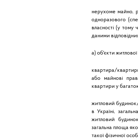
нерухоме майно, р
одноразового (спе
власності (у тому ч
даними відповідних
а) об'єкти житлової
квартира/квартири
або майнові прав
квартири у багато
житловий будинок/
в Україні, загал
житловий будинок
загальна площа яко
такої фізичної осо