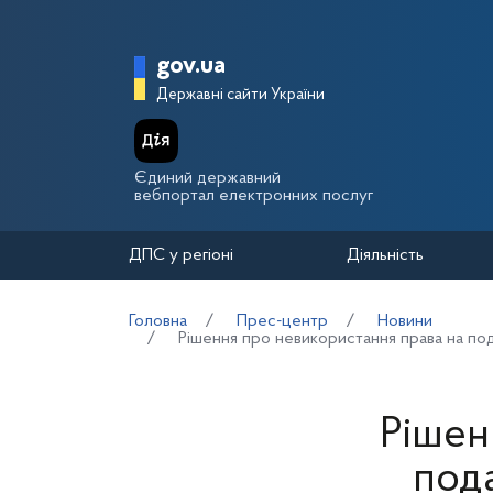
Перейти до основного вмісту
Головна сторінка Держа
gov.ua
Державні сайти України
Єдиний державний
вебпортал електронних послуг
ДПС у регіоні
Діяльність
Головна
Прес-центр
Новини
Рішення про невикористання права на под
Рішен
пода