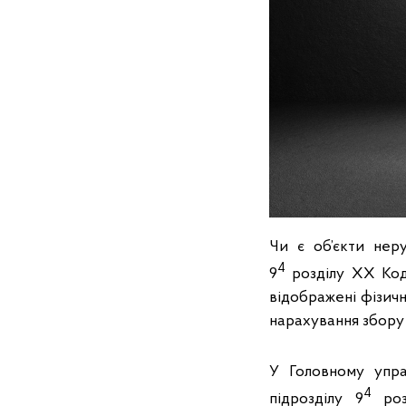
Чи є об’єкти нер
4
9
розділу ХХ Коде
відображені фізичн
нарахування збору
У Головному упра
4
підрозділу 9
роз