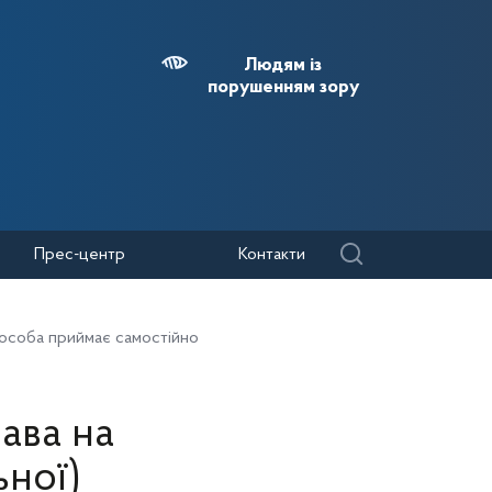
Людям із
порушенням зору
Прес-центр
Контакти
 особа приймає самостійно
ава на
ьної)