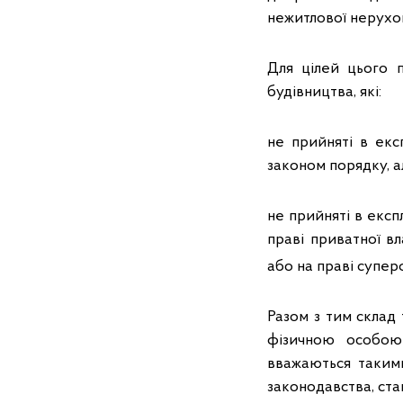
нежитлової нерухом
Для цілей цього 
будівництва, які:
не прийняті в екс
законом порядку, а
не прийняті в експ
праві приватної вл
або на праві суперфі
Разом з тим склад 
фізичною особою 
вважаються такими
законодавства, ста