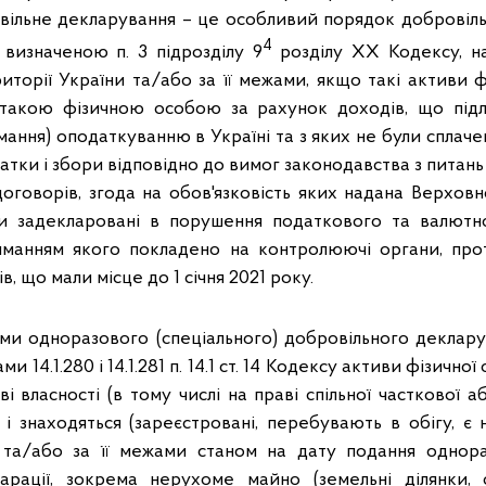
овільне декларування – це особливий порядок добровіл
4
визначеною п. 3 підрозділу 9
розділу ХХ Кодексу, на
иторії України та/або за її межами, якщо такі активи ф
) такою фізичною особою за рахунок доходів, що підл
ання) оподаткуванню в Україні та з яких не були сплачен
атки і збори відповідно до вимог законодавства з питан
оговорів, згода на обов'язковість яких надана Верхов
ли задекларовані в порушення податкового та валютно
иманням якого покладено на контролюючі органи, прот
, що мали місце до 1 січня 2021 року.
ми одноразового (спеціального) добровільного деклар
ми 14.1.280 і 14.1.281 п. 14.1 ст. 14 Кодексу активи фізично
і власності (в тому числі на праві спільної часткової аб
) і знаходяться (зареєстровані, перебувають в обігу, є
 та/або за її межами станом на дату подання однораз
арації, зокрема нерухоме майно (земельні ділянки, 