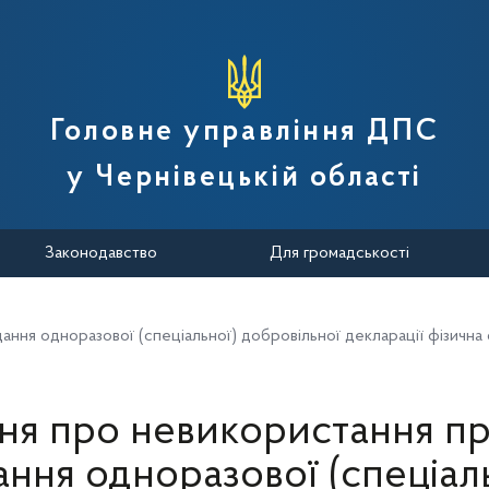
вної податкової служби України
Головне управління ДПС
у Чернівецькій області
Законодавство
Для громадськості
ання одноразової (спеціальної) добровільної декларації фізична
ня про невикористання пр
ння одноразової (спеціал