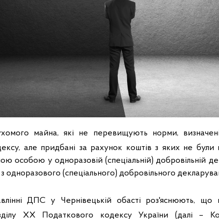
ухомого майна, які не перевищують норми, визначені
ксу, але придбані за рахунок коштів з яких не були 
ою особою у одноразовій (спеціальній) добровільній де
 з одноразового (спеціального) добровільного декларува
влінні ДПС у Чернівецькій обасті роз'яснюють, що в
ділу ХХ Податкового кодексу України (далі – Ко