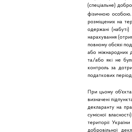
(спеціальне) добр
фізичною особою, 
розміщених на тер
одержані (набуті
нарахування (отрим
повному обсязі под
або міжнародних д
та/або які не бу
контроль за дотр
податкових періодів
При цьому об'єкта
визначені підпункта
декларанту на прав
сумісної власності
території України
добровільної декл