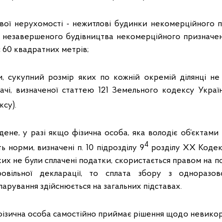
ової нерухомості - нежитлові будинки некомерційного 
 незавершеного будівництва некомерційного призначен
 60 квадратних метрів;
ки, сукупний розмір яких по кожній окремій ділянці 
ачі, визначеної статтею 121 Земельного кодексу України
су).
ене, у разі якщо фізична особа, яка володіє об’єктами
4
 норми, визначені п. 10 підрозділу 9
розділу ХХ Кодекс
ких не були сплачені податки, скористається правом на 
бровільної декларації, то сплата збору з одноразово
арування здійснюється на загальних підставах.
 фізична особа самостійно приймає рішення щодо невико