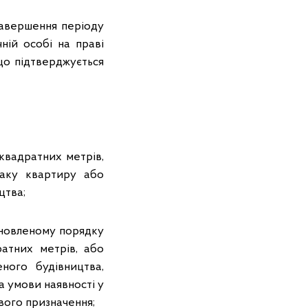
завершення періоду
ній особі на праві
, що підтверджується
квадратних метрів,
таку квартиру або
цтва;
ановленому порядку
атних метрів, або
ного будівництва,
а умови наявності у
ового призначення;