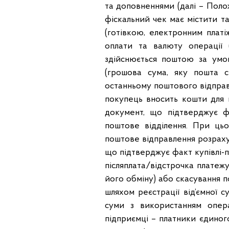
та доповненнями (далі – Поло
фіскальний чек має містити та
(готівкою, електронним плат
оплати та валюту операції 
здійснюється поштою за умов
(грошова сума, яку пошта с
останньому поштового відправ
покупець вносить кошти для 
документ, що підтверджує ф
поштове відділення. При ць
поштове відправлення розраху
що підтверджує факт купівлі-
післяплата/відстрочка платежу
його обміну) або скасування 
шляхом реєстрації від’ємної 
суми з використанням опера
підприємці – платники єдиного