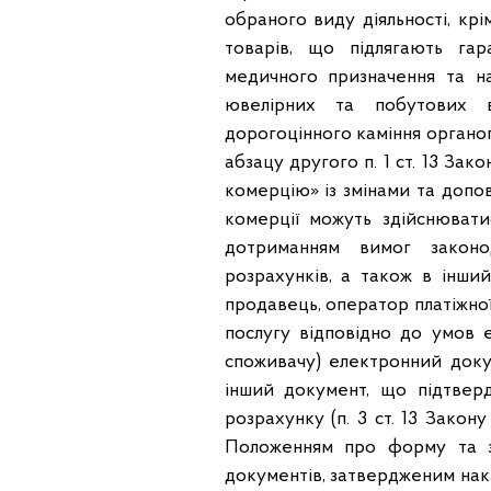
обраного виду діяльності, крі
товарів, що підлягають гар
медичного призначення та на
ювелірних та побутових в
дорогоцінного каміння органог
абзацу другого п. 1 ст. 13 За
комерцію» із змінами та допо
комерції можуть здійснювати
дотриманням вимог законо
розрахунків, а також в інши
продавець, оператор платіжної
послугу відповідно до умов 
споживачу) електронний доку
інший документ, що підтверд
розрахунку (п. 3 ст. 13 Зако
Положенням про форму та з
документів, затвердженим наказ