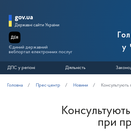
Перейти до основного вмісту
Головна сторінка Державної п
gov.ua
Державні сайти України
Го
у 
Єдиний державний
вебпортал електронних послуг
ДПС у регіоні
Діяльність
Законо
Головна
Прес-центр
Новини
Консультують 
Консультують 
при пр