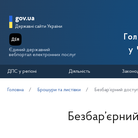
Перейти до основного вмісту
Головна сторінка Державної п
gov.ua
Державні сайти України
Го
у 
Єдиний державний
вебпортал електронних послуг
ДПС у регіоні
Діяльність
Законо
Головна
Брошури та листівки
Безбар’єрний досту
Безбар’єрний