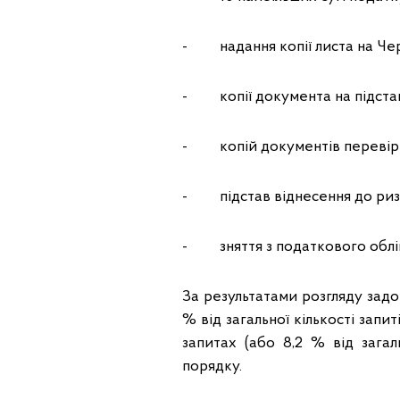
- надання копії листа на Чер
- копії документа на підстав
- копій документів перевір
- підстав віднесення до ризи
- зняття з податкового облі
За результатами розгляду задо
% від загальної кількості запит
запитах (або 8,2 % від загаль
порядку.