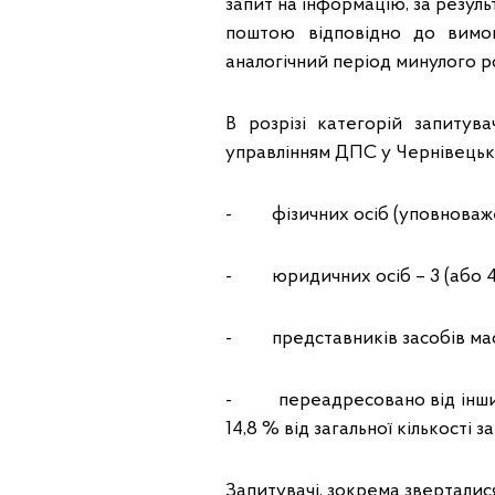
запит на інформацію, за резу
поштою відповідно до вимог
аналогічний період минулого р
В розрізі категорій запитув
управлінням ДПС у Чернівецькій
- фізичних осіб (уповноважених
- юридичних осіб – 3 (або 4,9 
- представників засобів масово
- переадресовано від інших о
14,8 % від загальної кількості за
Запитувачі, зокрема звертали