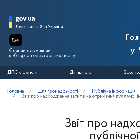
Перейти до основного вмісту
Головна сторінка Державної п
gov.ua
Державні сайти України
Го
у 
Єдиний державний
вебпортал електронних послуг
ДПС у регіоні
Діяльність
Законо
Головна
Для громадськості
Публічна інформація
Звіт про надходження запитів на отримання публічної 
Звіт про надх
публічної