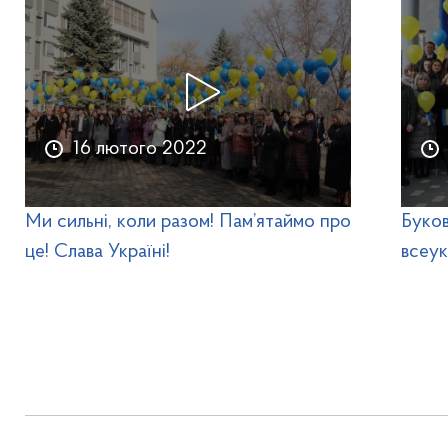
16 лютого 2022
Ми сильні, коли разом! Пам’ятаймо про
Буков
це! Слава Україні!
всеук