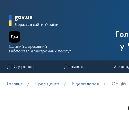
Перейти до основного вмісту
Головна сторінка Державної п
gov.ua
Державні сайти України
Го
у 
Єдиний державний
вебпортал електронних послуг
ДПС у регіоні
Діяльність
Законо
Головна
Прес-центр
Відеогалерея
Офіційні