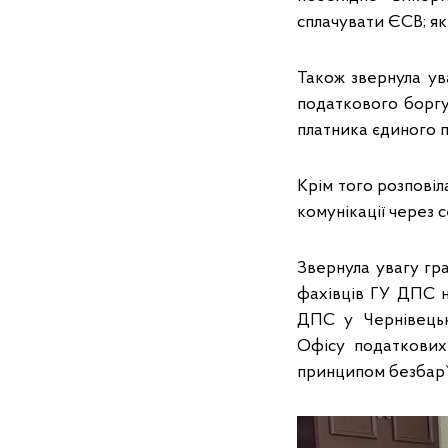
сплачувати ЄСВ; як
Також звернула ув
податкового боргу
платника єдиного 
Крім того розпові
комунікації через 
Звернула увагу гр
фахівців ГУ ДПС на
ДПС у Чернівецьк
Офісу податкових 
принципом безбар`є