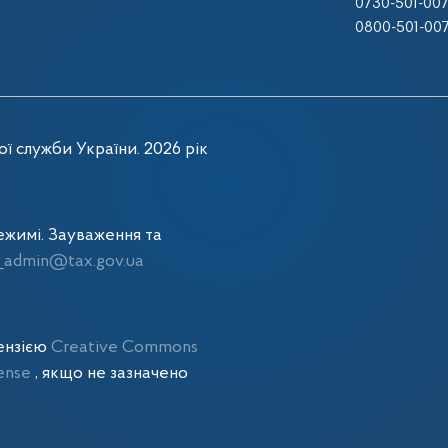
0730-501-00
0800-501-00
ї служби України. 2026 рік
жимі. Зауваження та
admin@tax.gov.ua
цензією
Creative Commons
cense
, якщо не зазначено