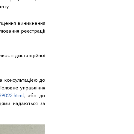
нту.
пущення виникнення
лювання реєстрації
вості дистанційної
а консультацією до
«Головне управління
639023.html
, або до
вцями надаються за