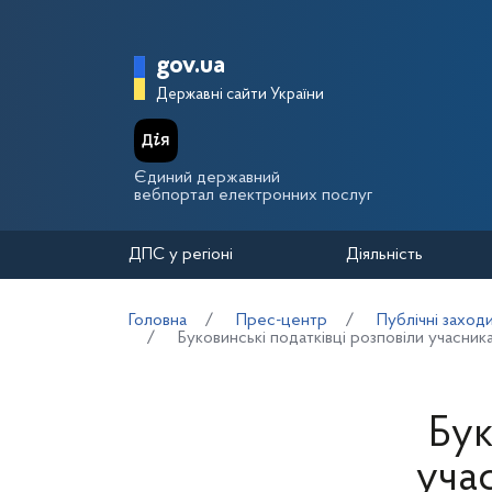
Перейти до основного вмісту
Головна сторінка Держа
gov.ua
Державні сайти України
Єдиний державний
вебпортал електронних послуг
ДПС у регіоні
Діяльність
Головна
Прес-центр
Публічні заход
Буковинські податківці розповіли учасни
Бук
уча