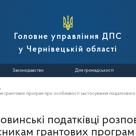
вної податкової служби України
Головне управління ДПС
у Чернівецькій області
Законодавство
Для громадськості
и
кам грантових програм про особливості застосування податкового
овинські податківці розпо
сникам грантових програм