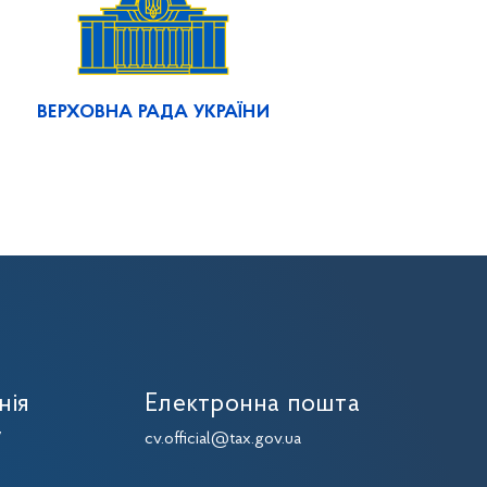
ВЕРХОВНА РАДА УКРАЇНИ
нія
Електронна пошта
7
cv.official@tax.gov.ua
7