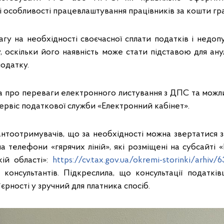
і особливості працевлаштування працівників за кошти гра
агу на необхідності своєчасної сплати податків і недо
, оскільки його наявність може стати підставою для ану
податку.
ла про переваги електронного листування з ДПС та можли
сервіс податкової служби «Електронний кабінет».
антоотримувачів, що за необхідності можна звертатися з
 телефони «гярячих ліній», які розміщені на субсайті 
ій області»:
https://cv.tax.gov.ua/okremi-storinki/arhiv/
консультантів. Підкреслила, що консультації податкі
рності у зручний для платника спосіб.