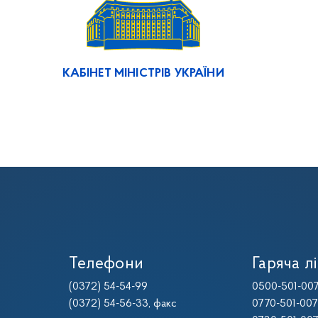
КАБІНЕТ МІНІСТРІВ УКРАЇНИ
Телефони
Гаряча лі
(0372) 54-54-99
0500-501-00
(0372) 54-56-33
, факс
0770-501-00