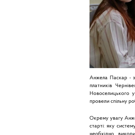
Анжела Паскар - з
платників Чернів
Новоселицького уп
провели спільну ро
Окрему увагу Анже
старті: яку систе
необхідно викор