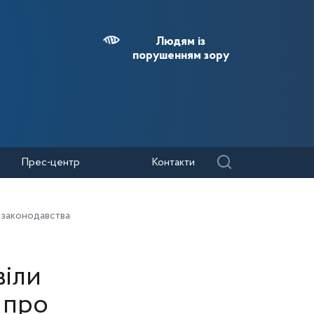
Людям із
порушенням зору
Прес-центр
Контакти
 законодавства
віли
 про