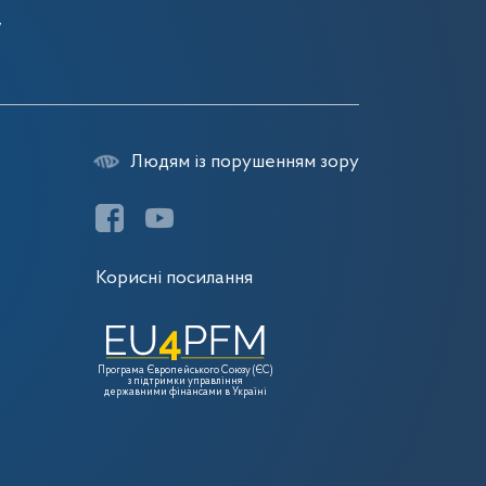
7
7
Людям із порушенням зору
Корисні посилання
Програма Європейського Союзу (ЄС)
з підтримки управління
державними фінансами в Україні