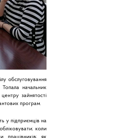
ілу обслуговування
 Топала начальник
 центру зайнятості
антових програм.
ь у підприємців на
обліковувати; коли
 працівників; як