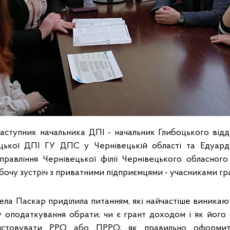
аступник начальника ДПІ - начальник Глибоцького відд
ецької ДПІ ГУ ДПС у Чернівецькій області та Едуард
равління Чернівецької філії Чернівецького обласного
бочу зустріч з приватними підприємцями - учасниками гр
ла Паскар приділила питанням, які найчастіше виникают
му оподаткування обрати; чи є грант доходом і як його 
истовувати РРО або ПРРО; як правильно оформити