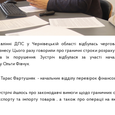
влінні ДПС у Чернівецькій області відбулась чергова
несу. Цього разу говорили про граничні строки розраху
 за їх порушення. Зустріч відбулася за участі нача
у Ольги Фівчук.
Тарас Фартушняк - начальник відділу перевірок фінансо
устрічі йшлось про законодавчі вимоги щодо граничних 
кспорту та імпорту товарів , а також про операції на 