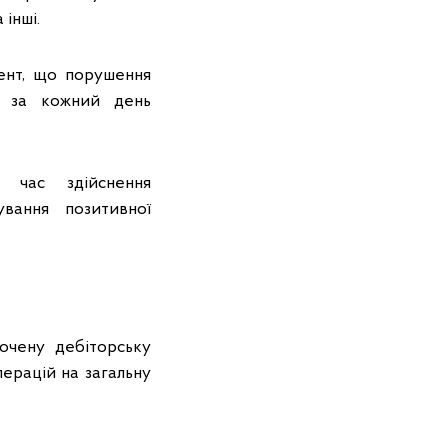
 інші.
цент, що порушення
і за кожний день
 час здійснення
вання позитивної
очену дебіторську
ерацій на загальну