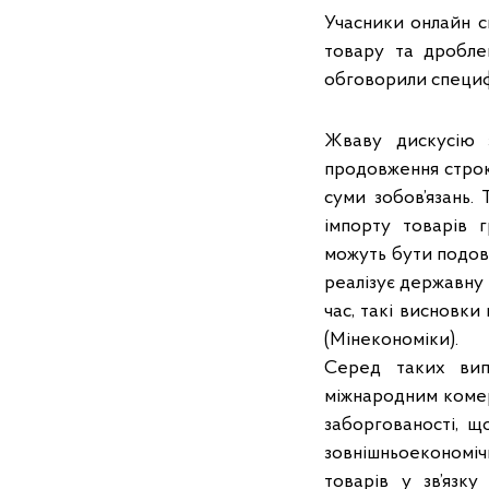
Учасники онлайн с
товару та дробле
обговорили специф
Жваву дискусію 
продовження строк
суми зобов’язань.
імпорту товарів г
можуть бути подов
реалізує державну 
час, такі висновки
(Мінекономіки).
Серед таких вип
міжнародним комер
заборгованості, 
зовнішньоекономіч
товарів у зв’язку