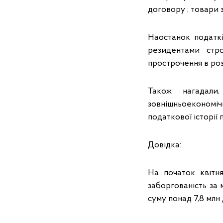
договору ; товари 
Наостанок податкі
резидентами стр
прострочення в роз
Також нагадали
зовнішньоеконом
податкової історії 
Довідка:
На початок квітн
заборгованість за
суму понад 7,8 млн