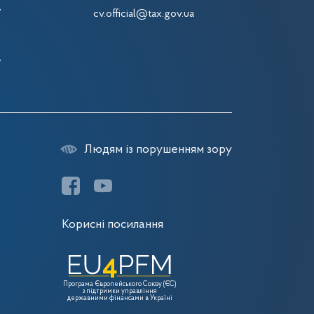
7
cv.official@tax.gov.ua
7
7
7
Людям із порушенням зору
Корисні посилання
Програма Європейського Союзу (ЄС)
з підтримки управління
державними фінансами в Україні