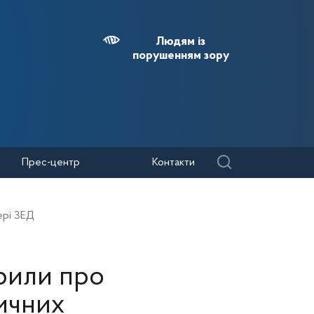
Людям із
порушенням зору
Прес-центр
Контакти
ері ЗЕД
орили про
ичних