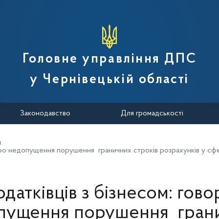
вної податкової служби України
Головне управління ДПС
у Чернівецькій області
Законодавство
Для громадськості
и
 про недопущення порушення граничних строків розрахунків у сф
одатківців з бізнесом: гов
пущення порушення гран