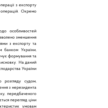
перації з експорту
 операцій. Окремо
одо особливостей
озволено зменшення
іями з експорту та
им банком України,
ечує формування та
 висновку. На даний
осподарства України
 розгляду судом,
ення з нерезидента
ку, передбаченого
ться перегляд ціни
рактеристик умовам