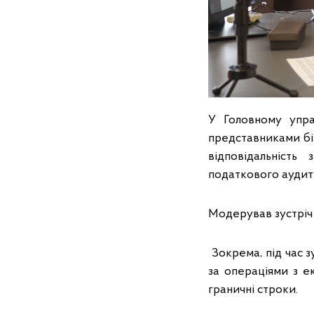
У Головному упра
представниками біз
відповідальність
податкового аудит
Модерував зустріч 
Зокрема, під час з
за операціями з е
граничні строки.