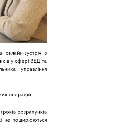
 онлайн-зустріч з
нків у сфері ЗЕД та
льника управління
вих операцій.
строків розрахунків
які не поширюються