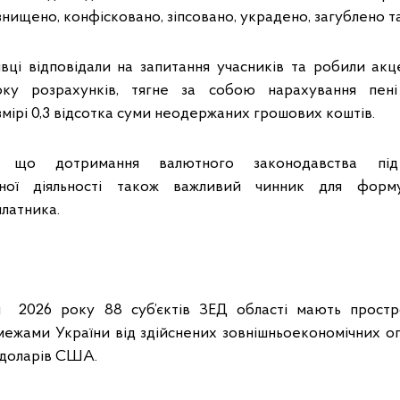
знищено, конфісковано, зіпсовано, украдено, загублено та
вці відповідали на запитання учасників та робили ак
оку розрахунків, тягне за собою нарахування пен
мірі 0,3 відсотка суми неодержаних грошових коштів.
, що дотримання валютного законодавства під
ічної діяльності також важливий чинник для форму
платника.
я 2026 року 88 суб’єктів ЗЕД області мають простр
 межами України від здійснених зовнішньоекономічних оп
 доларів США.