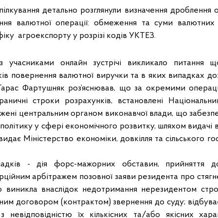
пілкування детально розглянули визначення дроблення о
ння валютної операції: обмеження та суми валютних
іку агроекспорту у розрізі кодів УКТЕЗ.
з учасниками онлайн зустрічі викликало питання щ
ів повернення валютної виручки та в яких випадках д
 Тарас Фартушняк роз’яснював, що за окремими операц
раничні строки розрахунків, встановлені Національн
жені центральним органом виконавчої влади, що забезп
політику у сфері економічного розвитку, шляхом видачі
 видає Міністерство економіки, довкілля та сільського г
адків - дія форс-мажорних обставин, прийняття до
ційним арбітражем позовної заяви резидента про стягн
що виникла внаслідок недотримання нерезидентом стро
ним договором (контрактом) звернення до суду; відбуває
 з невідповідністю їх кількісних та/або якісних ха