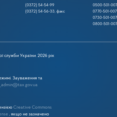
(0372) 54-54-99
0500-501-00
(0372) 54-56-33
, факс
0770-501-00
0730-501-00
0800-501-00
ї служби України. 2026 рік
жимі. Зауваження та
admin@tax.gov.ua
цензією
Creative Commons
cense
, якщо не зазначено