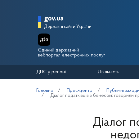
Перейти до основного вмісту
Головна сторінка Держа
gov.ua
Державні сайти України
Єдиний державний
вебпортал електронних послуг
ДПС у регіоні
Діяльність
Головна
Прес-центр
Публічні заход
Діалог податківців з бізнесом: говорили
Діалог п
недо