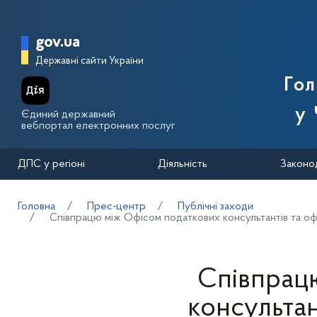
Перейти до основного вмісту
Головна сторінка Державної п
gov.ua
Державні сайти України
Го
у 
Єдиний державний
вебпортал електронних послуг
ДПС у регіоні
Діяльність
Законо
Головна
Прес-центр
Публічні заходи
Співпрацю між Офісом податкових консультантів та оф
Співпрац
консультан