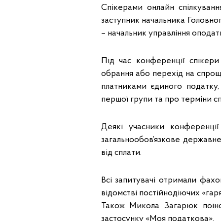
Спікерами онлайн спілкуван
заступник начальника Головно
– начальник управління оподат
Під час конференції спікери
обрання або перехід на спро
платниками єдиного податку,
першої групи та про терміни спл
Деякі учасники конференції
загальнообов’язкове державне
від сплати.
Всі запитувачі отримали фахо
відомстві постійнодіючих «гаряч
Також Микола Загарюк поінф
застосунку «Моя податкова».