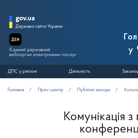
Перейти до основного вмісту
Головна сторінка Державної п
gov.ua
Державні сайти України
Го
у 
Єдиний державний
вебпортал електронних послуг
ДПС у регіоні
Діяльність
Законо
Головна
Прес-центр
Публічні заходи
Комуні
Комунікація 
конференці