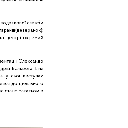
 податкової служби
аранів(ветеранок):
акт-центрі; окремий
зентації: Олександр
дрій Бельмега, Ілля
а у свої виступах
улися до цивільного
іс стане багатьом в