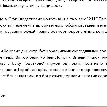
і: інклюзивну, фізичну та цифрову.
що в Офісі податкових консультантів та у всіх 12 ЦОПах
юються елементи пріоритетного обслуговування ветет
говування офлайн, запис без черг; окрема лінія в конт
и бойових дій, котрі були учасниками сьогоднішньої пре
еличко, Віктор Величко, Ілля Лопуляк, Віталій Кицюк, Ан
ативу з боку податкової служби оцінюють позитивно т
исники які пройшли крізь горнило війни і тепер поверн
всебічної підтримки з боку самої держави – і такий серв
темі