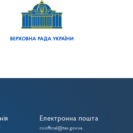
ВЕРХОВНА РАДА УКРАЇНИ
нія
Електронна пошта
7
cv.official@tax.gov.ua