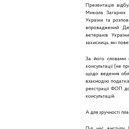
Презентація відбу
Микола Загарюк п
України та розпов
впроваджений Де
ветеранів Україн
захисниць, які пов
За його словами 
консультації (не пр
щодо ведення обл
взаємодію податків
реєстрації ФОП до
консультацій.
А для зручності пл
Під час виступу 