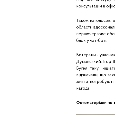
консультацій в офіс
Також наголосив, 
області вдосконал
першочергове обслу
блок у чат-боті.
Ветерани - учасник
Думанський, Ігор В
Бугня таку ініці
відзначали, що зах
життя, потребують 
нагоді.
Фотоматеріали по 