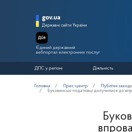
Перейти до основного вмісту
Головна сторінка Держа
gov.ua
Державні сайти України
Єдиний державний
вебпортал електронних послуг
ДПС у регіоні
Діяльність
Головна
Прес-центр
Публічні заход
Буковинські податківці долучилися до вп
Буков
впрова