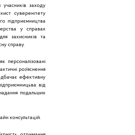
и учасників заходу
хист суверенітету
ого підприємництва
ерства у справах
для захисників та
сну справу.
к персоналізовані
рактичні роз’яснення
едбачає ефективну
підприємницьва: від
 надання подальших
айн консультацій.
єрність отримання