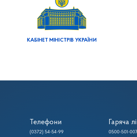
КАБІНЕТ МІНІСТРІВ УКРАЇНИ
Телефони
Гаряча лі
(0372) 54-54-99
0500-501-00