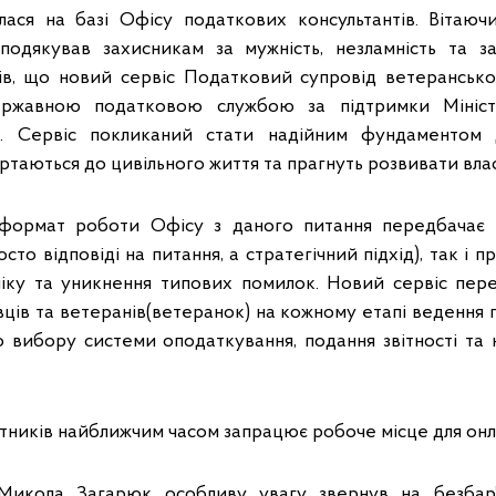
лася на базі Офісу податкових консультантів. Вітаюч
одякував захисникам за мужність, незламність та за
ів, що новий сервіс Податковий супровід ветеранськ
ржавною податковою службою за підтримки Мініст
и. Сервіс покликаний стати надійним фундаментом 
ертаються до цивільного життя та прагнуть розвивати вла
формат роботи Офісу з даного питання передбачає я
осто відповіді на питання, а стратегічний підхід), так і п
іку та уникнення типових помилок. Новий сервіс пер
ців та ветеранів(ветеранок) на кожному етапі ведення 
 вибору системи оподаткування, подання звітності та
атників найближчим часом запрацює робоче місце для онл
Микола Загарюк особливу увагу звернув на безбар’