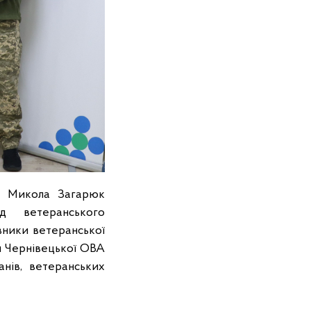
ті Микола Загарюк
д ветеранського
вники ветеранської
ки Чернівецької ОВА
нів, ветеранських