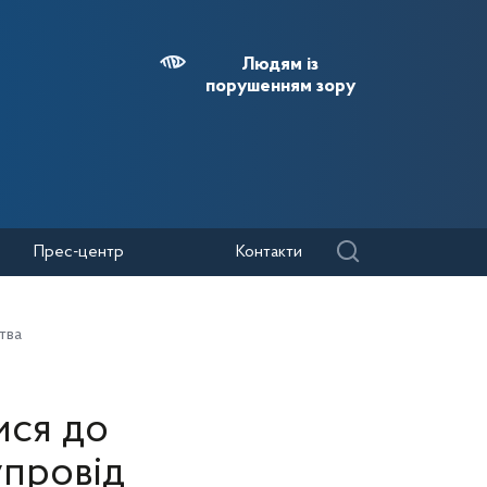
Людям із
порушенням зору
Прес-центр
Контакти
тва
ися до
упровід