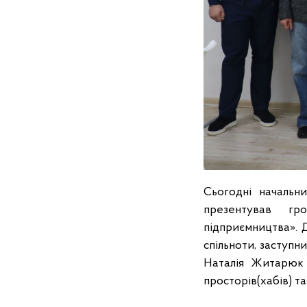
Сьогодні начальн
презентував гр
підприємництва». 
спільноти, заступн
Наталія Житарюк 
просторів(хабів) та