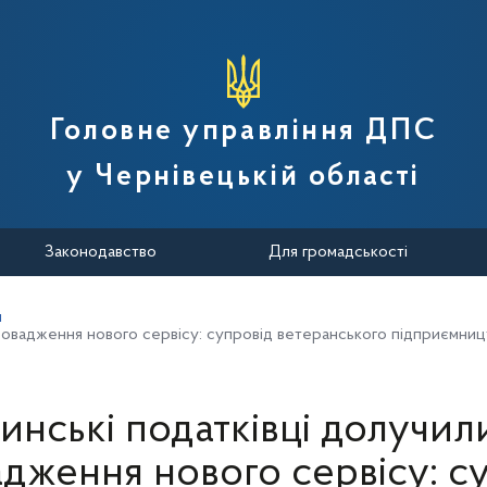
вної податкової служби України
Головне управління ДПС
у Чернівецькій області
Законодавство
Для громадськості
и
ровадження нового сервісу: супровід ветеранського підприємниц
инські податківці долучил
дження нового сервісу: с