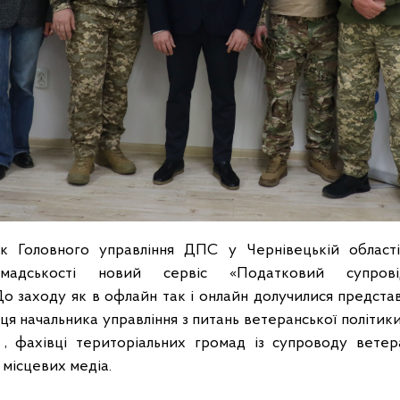
ик Головного управління ДПС у Чернівецькій облас
омадськості новий сервіс «Податковий супрові
До заходу як в офлайн так і онлайн долучилися предста
иця начальника управління з питань ветеранської політи
, фахівці територіальних громад із супроводу ветера
 місцевих медіа.