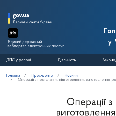
Перейти до основного вмісту
Головна сторінка Державної п
gov.ua
Державні сайти України
Го
у 
Єдиний державний
вебпортал електронних послуг
ДПС у регіоні
Діяльність
Законо
Головна
Прес-центр
Новини
Операції з постачання, підготовлення, виготовлення, 
Операції з
виготовлення