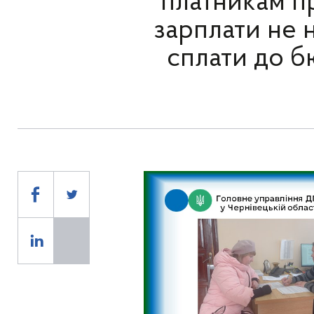
платникам п
зарплати не 
сплати до б