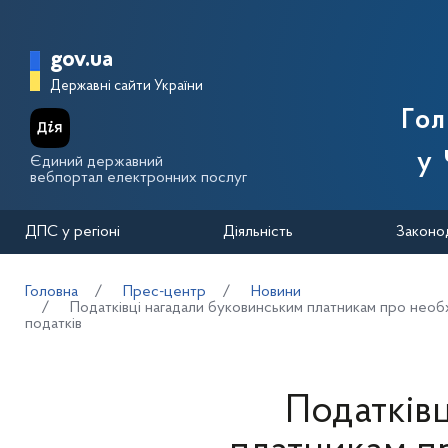
Перейти до основного вмісту
Головна сторінка Державної п
gov.ua
Державні сайти України
Го
у 
Єдиний державний
вебпортал електронних послуг
ДПС у регіоні
Діяльність
Законо
Головна
Прес-центр
Новини
Податківці нагадали буковинським платникам про необ
податків
Податків