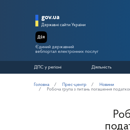
Перейти до основного вмісту
Головна сторінка Держа
gov.ua
Державні сайти України
Єдиний державний
вебпортал електронних послуг
ДПС у регіоні
Діяльність
Головна
Прес-центр
Новини
Робоча група з питань погашення податко
Роб
пода