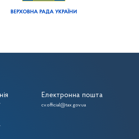
ВЕРХОВНА РАДА УКРАЇНИ
нія
Електронна пошта
7
cv.official@tax.gov.ua
7
7
7