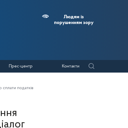
Людям із
порушенням зору
Прес-центр
Контакти
о сплати податків
ення
іалог