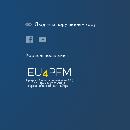
Людям із порушенням зору
Корисні посилання
Програма Європейського Союзу (ЄС)
з підтримки управління
державними фінансами в Україні