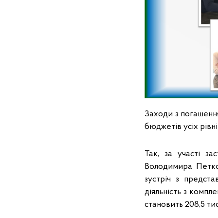
Заходи з погашення
бюджетів усіх рівн
Так, за участі з
Володимира Петко
зустріч з предст
діяльність з компл
становить 208,5 ти