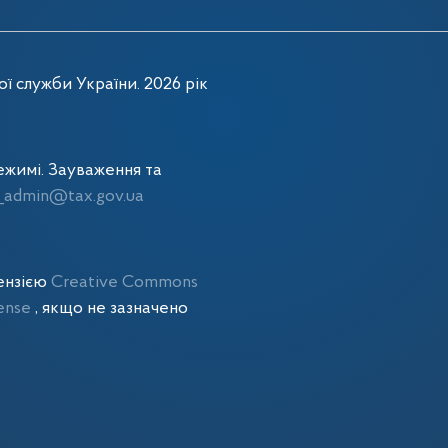
ї служби України. 2026 рік
жимі. Зауваження та
admin@tax.gov.ua
цензією
Creative Commons
cense
, якщо не зазначено