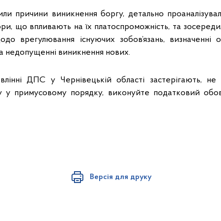
ли причини виникнення боргу, детально проаналізува
ори, що впливають на їх платоспроможність, та зосереди
одо врегулювання існуючих зобов’язань, визначенні 
та недопущенні виникнення нових.
влінні ДПС у Чернівецькій області застерігають, не 
у у примусовому порядку, виконуйте податковий обов’
Версія для друку