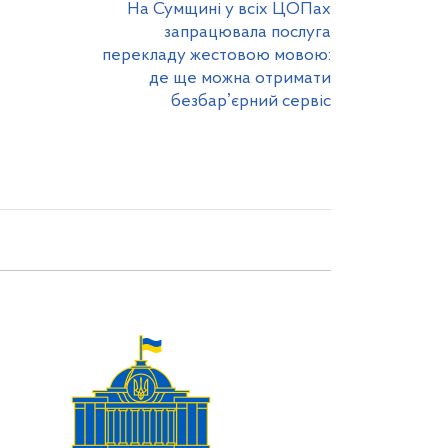
На Сумщині у всіх ЦОПах
запрацювала послуга
перекладу жестовою мовою:
де ще можна отримати
безбарʼєрний сервіс