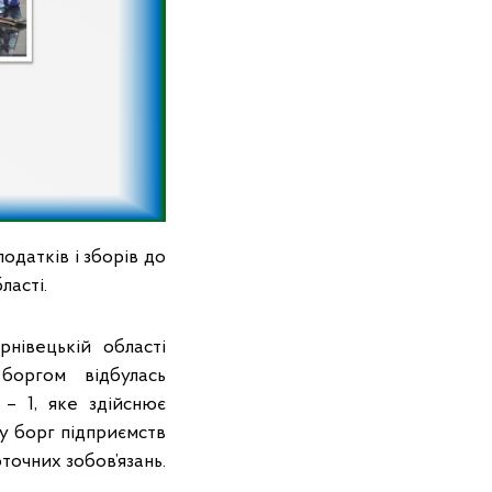
одатків і зборів до
ласті.
нівецькій області
 боргом відбулась
– 1, яке здійснює
ку борг підприємств
точних зобов’язань.