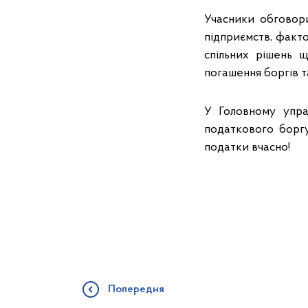
Учасники обговори
підприємств, факт
спільних рішень щ
погашення боргів 
У Головному упра
податкового борг
податки вчасно!
Попередня