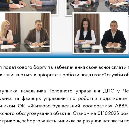
 податкового боргу та забезпечення своєчасної сплати п
ів залишаються в пріоритеті роботи податкової служби об
аступника начальника Головного управління ДПС у Чер
вича та фахівців управління по роботі з податковим
авником ОК «Житлово-будівельний кооператив» АВВА 
ексного обслуговування об’єктів. Станом на 01.10.2025 ро
с гривень, заборгованість виникла за рахунок несплати по