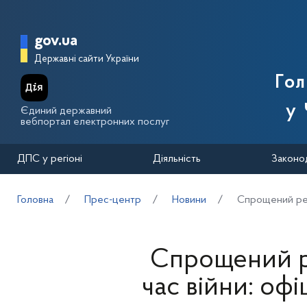
Перейти до основного вмісту
Головна сторінка Державної п
gov.ua
Державні сайти України
Го
у 
Єдиний державний
вебпортал електронних послуг
ДПС у регіоні
Діяльність
Законо
Головна
Прес-центр
Новини
Спрощений режи
Спрощений р
час війни: офі