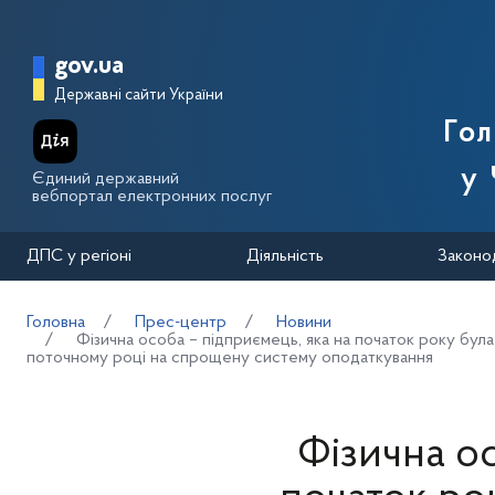
Перейти до основного вмісту
Головна сторінка Державної п
gov.ua
Державні сайти України
Го
у 
Єдиний державний
вебпортал електронних послуг
ДПС у регіоні
Діяльність
Законо
Головна
Прес-центр
Новини
Фізична особа – підприємець, яка на початок року бул
поточному році на спрощену систему оподаткування
Фізична ос