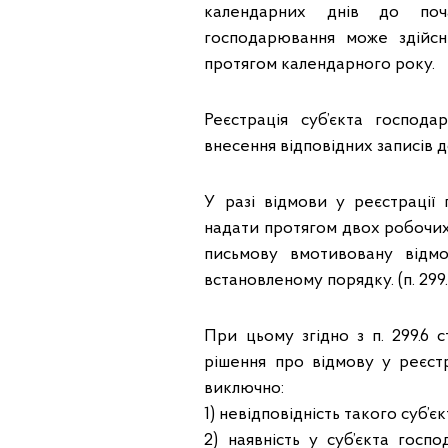
календарних днів до поча
господарювання може здійс
протягом календарного року.
Реєстрація суб’єкта господ
внесення відповідних записів до
У разі відмови у реєстрації
надати протягом двох робочих 
письмову вмотивовану відм
встановленому порядку. (п. 299.
При цьому згідно з п. 299.6
рішення про відмову у реєст
виключно:
1) невідповідність такого суб’є
2) наявність у суб’єкта госп