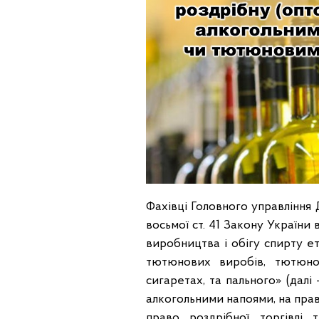
Фахівці Головного управління 
восьмої ст. 41 Закону Україн
виробництва і обігу спирту ет
тютюнових виробів, тютюно
сигаретах, та пального» (далі 
алкогольними напоями, на право
право роздрібної торгівлі