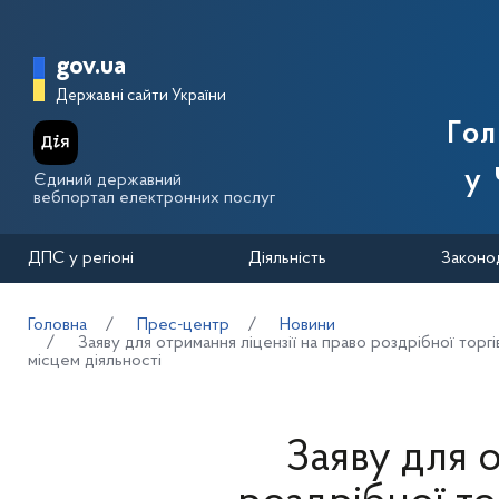
Перейти до основного вмісту
Головна сторінка Державної п
gov.ua
Державні сайти України
Го
у 
Єдиний державний
вебпортал електронних послуг
ДПС у регіоні
Діяльність
Законо
Головна
Прес-центр
Новини
Заяву для отримання ліцензії на право роздрібної тор
місцем діяльності
Заяву для 