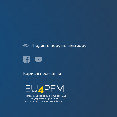
7
7
7
Людям із порушенням зору
Корисні посилання
Програма Європейського Союзу (ЄС)
з підтримки управління
державними фінансами в Україні