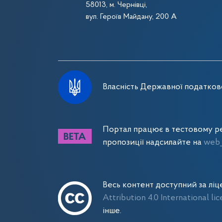
58013, м. Чернівці,
вул. Героїв Майдану, 200 А
Власність Державної податково
Портал працює в тестовому ре
пропозиції надсилайте на
web_
Весь контент доступний за лі
Attribution 4.0 International li
інше.