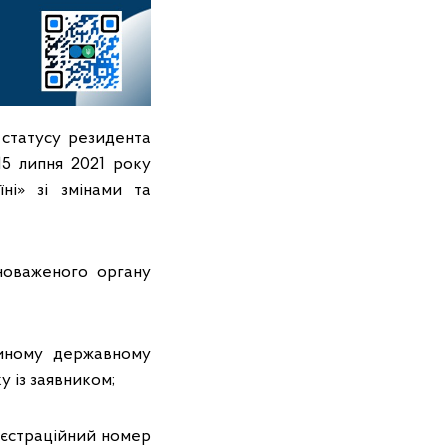
 статусу резидента
15 липня 2021 року
і» зі змінами та
новаженого органу
диному державному
у із заявником;
реєстраційний номер