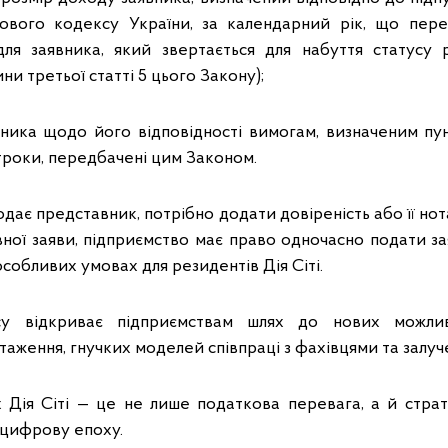
кового кодексу України, за календарний рік, що пере
для заявника, який звертається для набуття статусу 
ни третьої статті 5 цього Закону);
вника щодо його відповідності вимогам, визначеним пу
 строки, передбачені цим Законом.
ає представник, потрібно додати довіреність або її нот
вної заяви, підприємство має право одночасно подати за
собливих умовах для резидентів Дія Сіті.
су відкриває підприємствам шлях до нових можлив
аження, гнучких моделей співпраці з фахівцями та залуче
 Дія Сіті — це не лише податкова перевага, а й страт
 цифрову епоху.