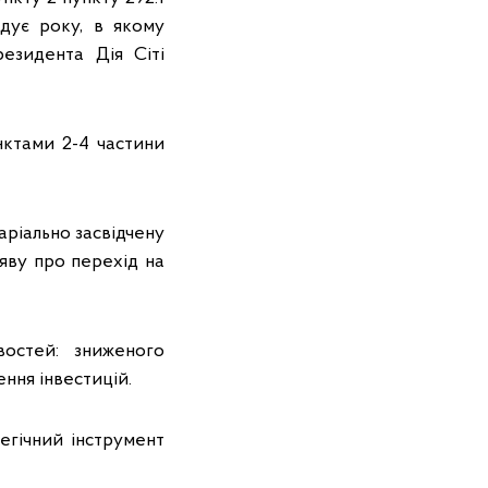
дує року, в якому
резидента Дія Сіті
нктами 2-4 частини
аріально засвідчену
яву про перехід на
остей: зниженого
ння інвестицій.
егічний інструмент