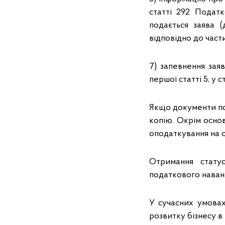
статті 292 Подат
подається заява (
відповідно до части
7) запевнення зая
першої статті 5, у
Якщо документи под
копію. Окрім осно
оподаткування на о
Отримання стату
податкового навант
У сучасних умовах
розвитку бізнесу в