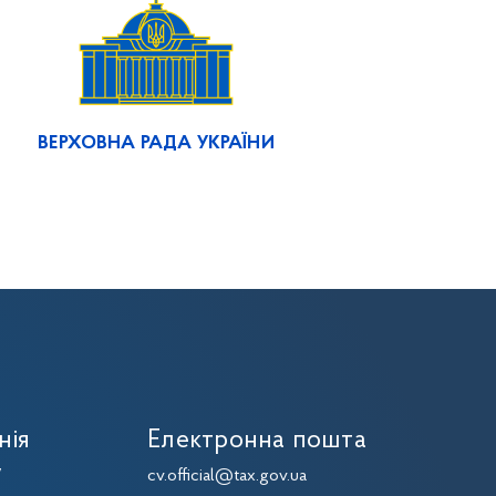
ВЕРХОВНА РАДА УКРАЇНИ
нія
Електронна пошта
7
cv.official@tax.gov.ua