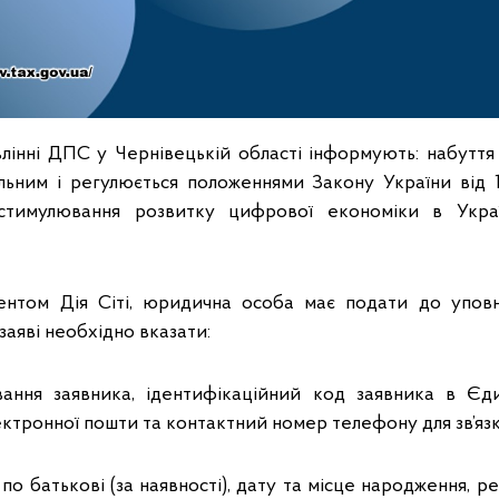
лінні ДПС у Чернівецькій області інформують: набуття
ільним і регулюється положеннями Закону України від 
тимулювання розвитку цифрової економіки в Україн
нтом Дія Сіті, юридична особа має подати до упов
 заяві необхідно вказати:
вання заявника, ідентифікаційний код заявника в Є
ектронної пошти та контактний номер телефону для зв’язк
та по батькові (за наявності), дату та місце народження, 