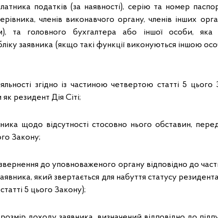
платника податків (за наявності), серію та номер паспо
ерівника, членів виконавчого органу, членів інших орг
ом), та головного бухгалтера або іншої особи, яка
ліку заявника (якщо такі функції виконуються іншою ос
іяльності згідно із частиною четвертою статті 5 цього 
як резидент Дія Сіті;
вника щодо відсутності стосовно нього обставин, пер
ого Закону;
звернення до уповноваженого органу відповідно до части
заявника, який звертається для набуття статусу резидента 
статті 5 цього Закону);
розмір доходу заявника, визначений відповідно до підпу