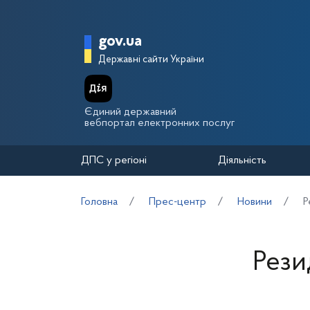
Перейти до основного вмісту
Головна сторінка Держа
gov.ua
Державні сайти України
Єдиний державний
вебпортал електронних послуг
ДПС у регіоні
Діяльність
Головна
Прес-центр
Новини
Р
Рези