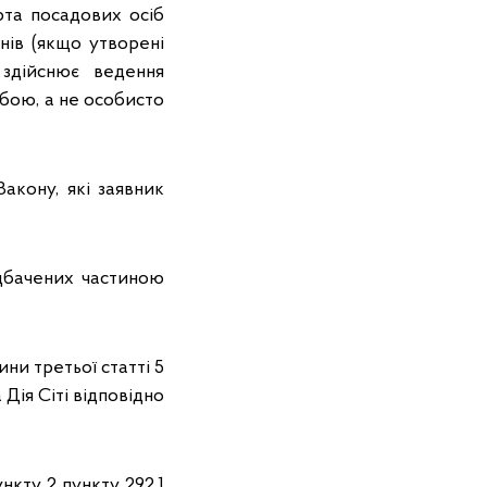
рта посадових осіб
анів (якщо утворені
 здійснює ведення
обою, а не особисто
Закону, які заявник
едбачених частиною
ни третьої статті 5
Дія Сіті відповідно
нкту 2 пункту 292.1