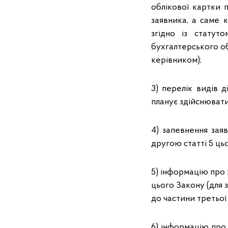
облікової картки 
заявника, а саме к
згідно із статут
бухгалтерського об
керівником);
3) перелік видів д
планує здійснювати 
4) запевнення зая
другою статті 5 ць
5) інформацію про 
цього Закону (для 
до частини третьої 
6) інформацію про 