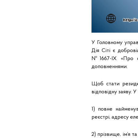
У Головному управ
Дія Сіті є добров
№1667-IX «Про с
доповненнями.
Щоб стати резиде
відповідну заяву. У
1) повне наймену
реєстрі, адресу ел
2) прізвище, ім’я 