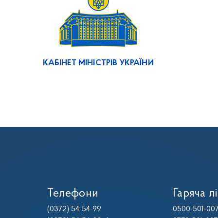
КАБІНЕТ МІНІСТРІВ УКРАЇНИ
Телефони
Гаряча лі
(0372) 54-54-99
0500-501-00