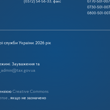
(0372) 54-56-33
, факс
0770-501-00
0730-501-00
0800-501-00
ї служби України. 2026 рік
жимі. Зауваження та
admin@tax.gov.ua
цензією
Creative Commons
cense
, якщо не зазначено