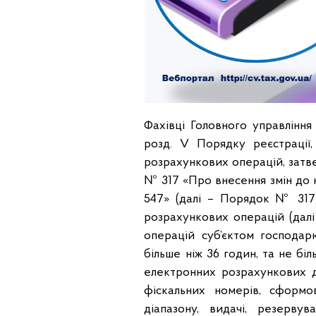
Фахівці Головного управління
розд. V Порядку реєстрації
розрахункових операцій, затве
№ 317 «Про внесення змін до н
547» (далі – Порядок № 317)
розрахункових операцій (дал
операцій суб’єктом господа
більше ніж 36 годин, та не бі
електронних розрахункових д
фіскальних номерів, сформ
діапазону, видачі, резерву