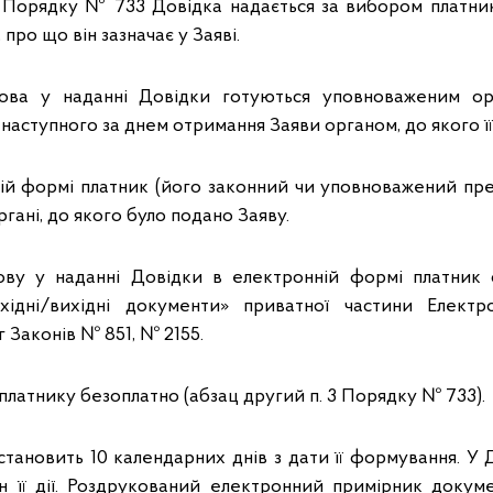
7 Порядку № 733 Довідка надається за вибором платни
про що він зазначає у Заяві.
ова у наданні Довідки готуються уповноваженим о
, наступного за днем отримання Заяви органом, до якого ї
ій формі платник (його законний чи уповноважений пр
гані, до якого було подано Заяву.
ову у наданні Довідки в електронній формі платник 
хідні/вихідні документи» приватної частини Електр
 Законів № 851, № 2155.
платнику безоплатно (абзац другий п. 3 Порядку № 733).
становить 10 календарних днів з дати її формування. У 
ін її дії. Роздрукований електронний примірник доку