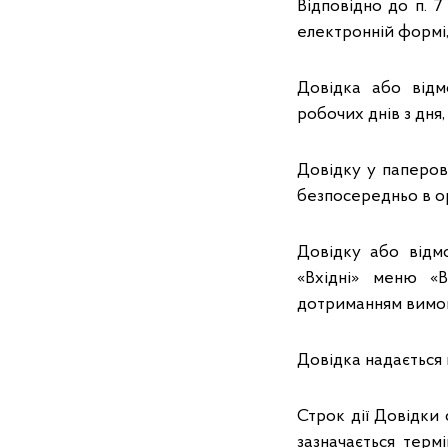
Відповідно до п. 
електронній формі, 
Довідка або відм
робочих днів з дня
Довідку у паперов
безпосередньо в ор
Довідку або відм
«Вхідні» меню «В
дотриманням вимог
Довідка надається 
Строк дії Довідки 
зазначається терм