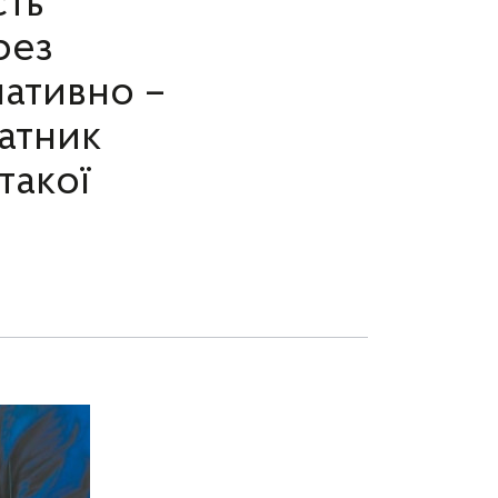
сть
рез
мативно –
латник
такої