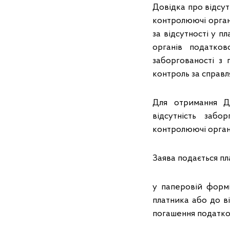
Довідка про відсут
контролюючі орган
за відсутності у 
органів податков
заборгованості з 
контроль за справ
Для отримання Д
відсутність забо
контролюючі органи
Заява подається пл
у паперовій формі
платника або до в
погашення податков