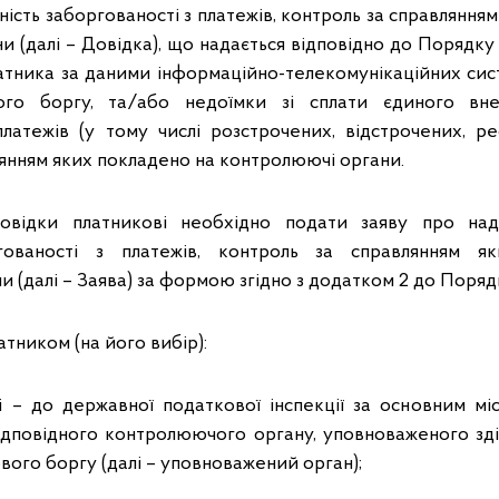
ність заборгованості з платежів, контроль за справляння
и (далі – Довідка), що надається відповідно до Порядк
платника за даними інформаційно-телекомунікаційних с
ого боргу, та/або недоїмки зі сплати єдиного вне
платежів (у тому числі розстрочених, відстрочених, ре
лянням яких покладено на контролюючі органи.
овідки платникові необхідно подати заяву про над
ргованості з платежів, контроль за справлянням 
 (далі – Заява) за формою згідно з додатком 2 до Поряд
атником (на його вибір):
 – до державної податкової інспекції за основним мі
ідповідного контролюючого органу, уповноваженого зд
ого боргу (далі – уповноважений орган);