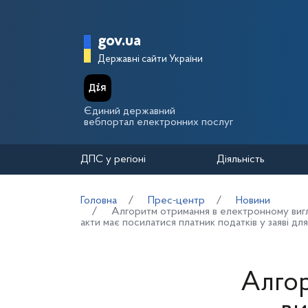
Перейти до основного вмісту
Головна сторінка Держа
gov.ua
Державні сайти України
Єдиний державний
вебпортал електронних послуг
ДПС у регіоні
Діяльність
Головна
Прес-центр
Новини
Алгоритм отримання в електронному вигляд
акти має посилатися платник податків у заяві дл
Алгор