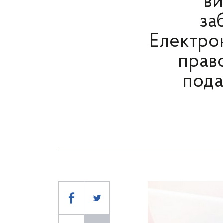
ви
за
Електрон
право
пода