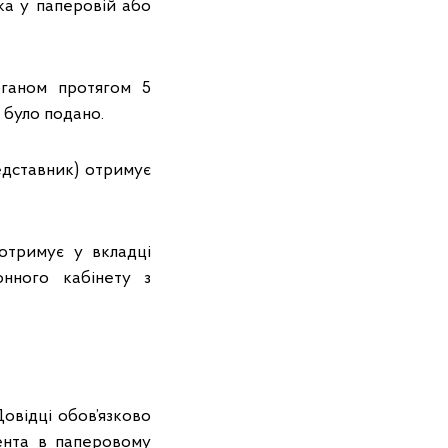
ка у паперовій або
рганом протягом 5
ї було подано.
едставник) отримує
отримує у вкладці
онного кабінету з
Довідці обов’язково
мента в паперовому