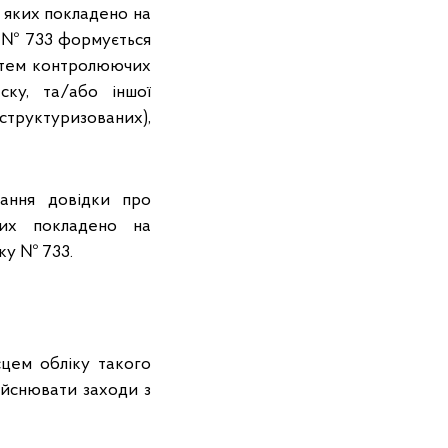
м яких покладено на
у № 733 формується
истем контролюючих
ску, та/або іншої
структуризованих),
ання довідки про
яких покладено на
ку № 733.
сцем обліку такого
ійснювати заходи з