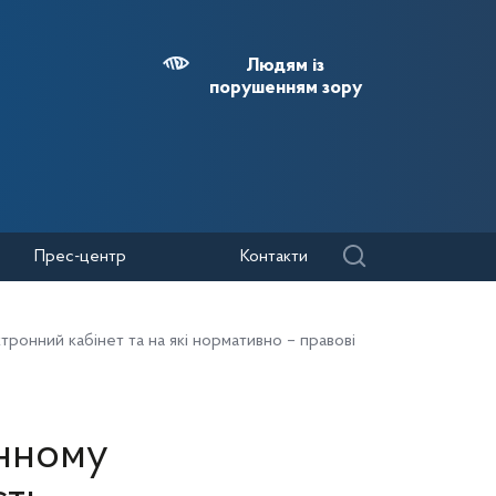
Людям із
порушенням зору
Прес-центр
Контакти
тронний кабінет та на які нормативно – правові
онному