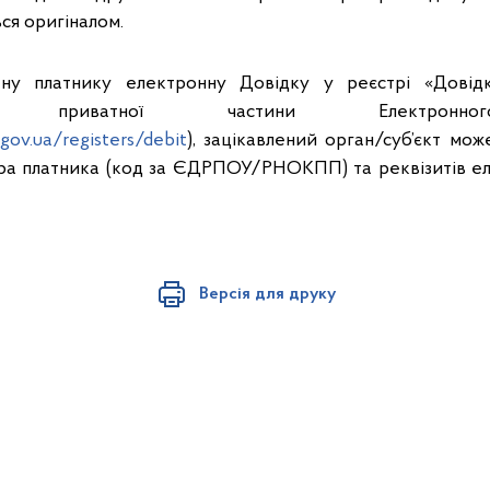
ься оригіналом.
ну платнику електронну Довідку у реєстрі «Довідк
сті» приватної частини Електронн
.gov.ua/registers/debit
), зацікавлений орган/суб’єкт мо
ра платника (код за ЄДРПОУ/РНОКПП) та реквізитів ел
Версія для друку