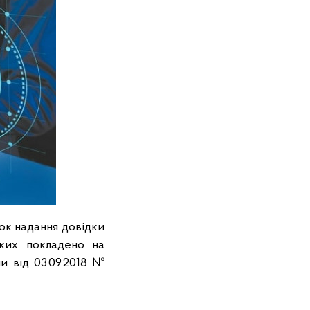
ок надання довідки
яких покладено на
и від 03.09.2018 №