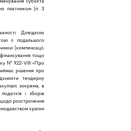
менування суб’єкта
ано платником (п. 3
ваності Довідкою
тою її подальшого
имки (компенсації,
 фінансування тощо
оку № 922-VIII «Про
приймає рішення про
ідхилити тендерну
упівлі, зокрема, в
 податків і зборів
и щодо розстрочення
конодавством країни