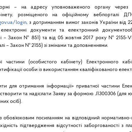
ормі – на адресу уповноваженого органу через 
бінету, розміщеного на офіційному вебпорталі ДП
gov.ua/login
, з дотриманням вимог законів України від 
лектронні документи та електронний документообі
і – Закон № 851) та від 05 жовтня 2017 року № 2155-VI
алі – Закон № 2155) зі змінами та доповненнями.
ї частини (особистого кабінету) Електронного кабі
нтифікації особи із використанням кваліфікованого елект
ти для отримання інформації» приватної частини Еле
 створити та надіслати Заяву за формою J1300306 (для ю
них осіб).
 з обов’язковим посиланням на відповідний нормативно-
ідність підтвердження відсутності заборгованості з пла