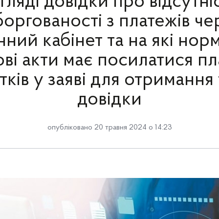
гляді довідки про відсутні
боргованості з платежів че
ний кабінет та на які нор
ві акти має посилатися п
тків у заяві для отримання 
довідки
опубліковано 20 травня 2024 о 14:23