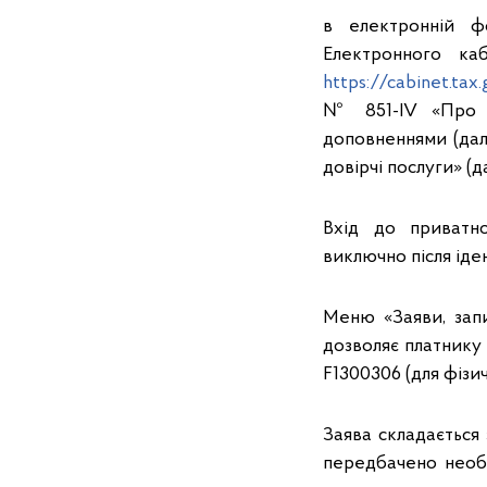
в електронній ф
Електронного ка
https://cabinet.tax.
№ 851-IV «Про е
доповненнями (дал
довірчі послуги» (д
Вхід до приватно
виключно після іде
Меню «Заяви, запи
дозволяє платнику
F1300306 (для фізич
Заява складається
передбачено необх