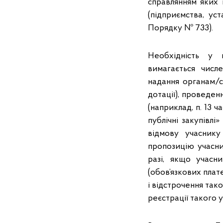
справлянням яких 
(підприємства, уст
Порядку № 733).
Необхідність у 
вимагається числ
надання органам/с
дотації), проведе
(наприклад, п. 13 
публічні закупівлі
відмову учаснику
пропозицію учасни
разі, якщо учасни
(обов’язкових плат
і відстрочення так
реєстрації такого у