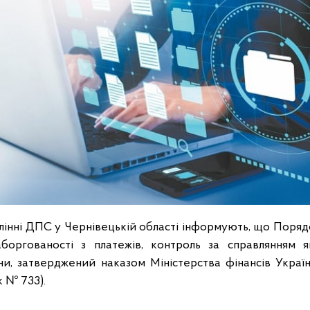
лінні ДПС у Чернівецькій області інформують, що Поряд
заборгованості з платежів, контроль за справлянням 
и, затверджений наказом Міністерства фінансів Україн
к № 733).