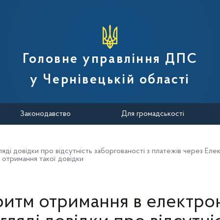
вної податкової служби України
Головне управління ДПС
у Чернівецькій області
Законодавство
Для громадськості
і довідки про відсутність заборгованості з платежів через Елек
я отримання такої довідки
итм отримання в електр