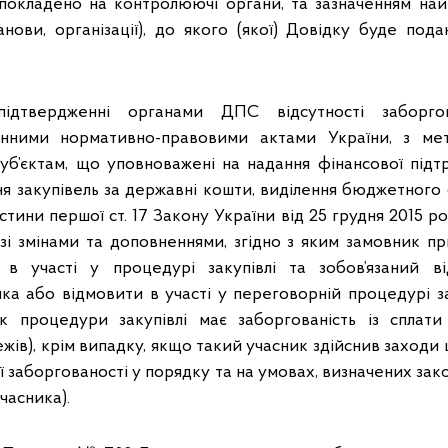
покладено на контролюючі органи, та зазначенням най
анови, організації), до якого (якої) Довідку буде под
підтвердженні органами ДПС відсутності заборго
енними нормативно-правовими актами України, з ме
уб’єктам, що уповноважені на надання фінансової підтр
ння закупівель за державні кошти, виділення бюджетного
частини першої ст. 17 Закону України від 25 грудня 2015 р
» зі змінами та доповненнями, згідно з яким замовник 
 в участі у процедурі закупівлі та зобов’язаний в
ка або відмовити в участі у переговорній процедурі зак
к процедури закупівлі має заборгованість із сплати
ежів), крім випадку, якщо такий учасник здійснив заход
ої заборгованості у порядку та на умовах, визначених за
часника).