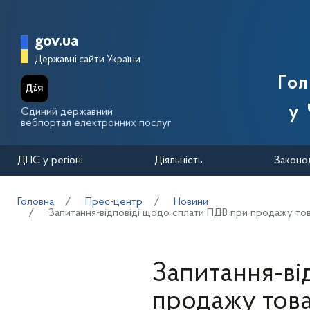
Перейти до основного вмісту
Головна сторінка Державної п
gov.ua
Державні сайти України
Го
у 
Єдиний державний
вебпортал електронних послуг
ДПС у регіоні
Діяльність
Законо
Головна
Прес-центр
Новини
Запитання-відповіді щодо сплати ПДВ при продажу тов
Запитання-ві
продажу това