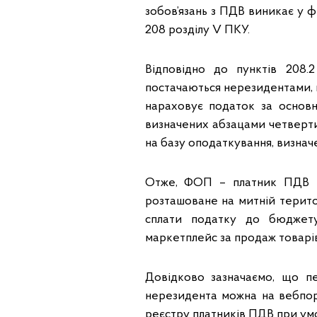
зобов’язань з ПДВ виникає у ф
208 розділу V ПКУ.
Відповідно до пунктів 208.
постачаються нерезидентами, м
нараховує податок за основн
визначених абзацами четвертим
на базу оподаткування, визначен
Отже, ФОП – платник ПДВ – 
розташоване на митній терито
сплати податку до бюджету
маркетплейс за продаж товарів
Довідково зазначаємо, що п
нерезидента можна на вебпо
реєстру платників ПДВ при умо