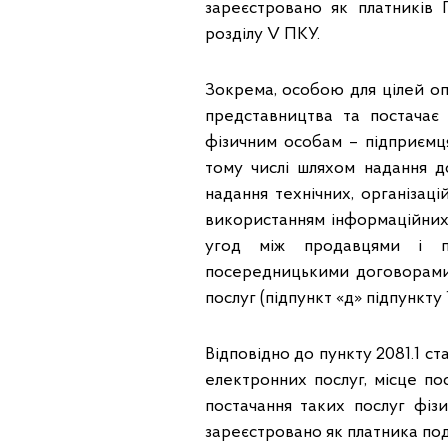
зареєстровано як платників 
розділу V ПКУ.
Зокрема, особою для цілей оп
представництва та постачає 
фізичним особам – підприємц
тому числі шляхом надання д
надання технічних, організац
використанням інформаційних 
угод між продавцями і по
посередницькими договорами 
послуг (підпункт «д» підпункту 14
Відповідно до пункту 2081.1 с
електронних послуг, місце по
постачання таких послуг фізи
зареєстровано як платника пода