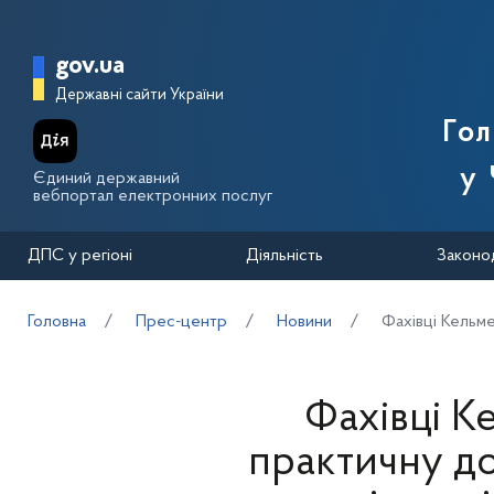
Перейти до основного вмісту
Головна сторінка Державної п
gov.ua
Державні сайти України
Го
у 
Єдиний державний
вебпортал електронних послуг
ДПС у регіоні
Діяльність
Законо
Головна
Прес-центр
Новини
Фахівці Кельме
Фахівці К
практичну д