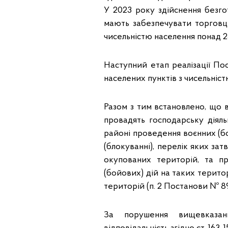
У 2023 року здійснення безго
мають забезпечувати торговці
чисельністю населення понад 25
Наступний етап реалізації По
населених пунктів з чисельніст
Разом з тим встановлено, що 
провадять господарську діяль
районі проведення воєнних (бо
(блокуванні), перелік яких за
окупованих територій, та п
(бойових) дій на таких територ
територій (п. 2 Постанови № 89
За порушення вищевказани