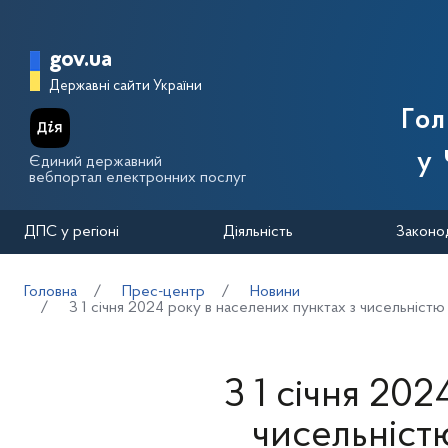
Перейти до основного вмісту
Головна сторінка Державної п
gov.ua
Державні сайти України
Го
у 
Єдиний державний
вебпортал електронних послуг
ДПС у регіоні
Діяльність
Законо
Головна
Прес-центр
Новини
З 1 січня 2024 року в населених пунктах з чисельністю 
З 1 січня 20
чисельністю