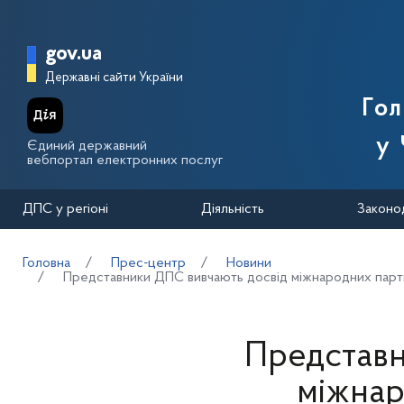
Перейти до основного вмісту
Головна сторінка Державної п
gov.ua
Державні сайти України
Го
у 
Єдиний державний
вебпортал електронних послуг
ДПС у регіоні
Діяльність
Законо
Головна
Прес-центр
Новини
Представники ДПС вивчають досвід міжнародних партн
Представн
міжнар