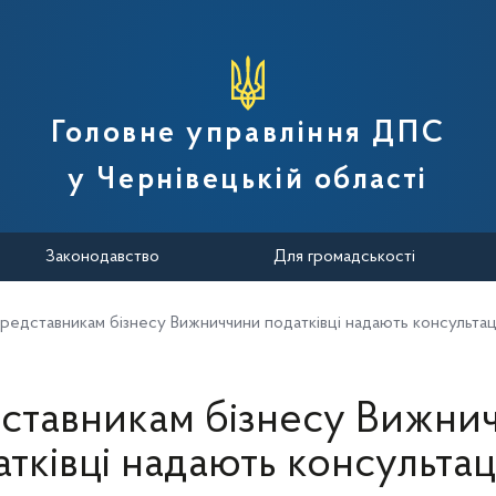
вної податкової служби України
Головне управління ДПС
у Чернівецькій області
Законодавство
Для громадськості
редставникам бізнесу Вижниччини податківці надають консульта
ставникам бізнесу Вижни
атківці надають консультац