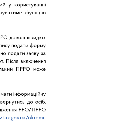
ий у користуванні
онуватиме функцію
РРО доволі швидко.
дпису подати форму
но подати заяву за
. Після включення
 такий ПРРО може
имати інформаційну
вернутись до осіб,
овадження РРО/ПРРО
v.tax.gov.ua/okremi-