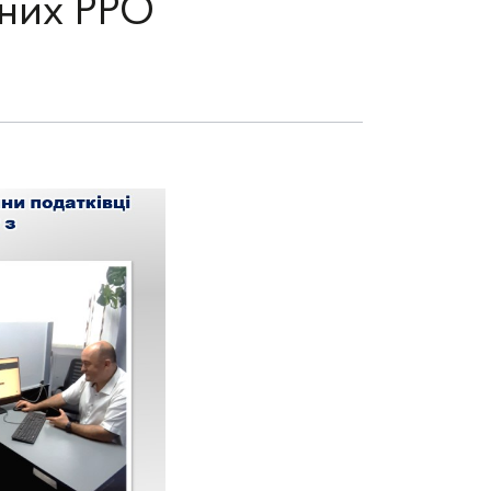
мних РРО