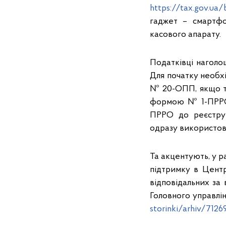
https://tax.gov.ua/
гаджет – смартфо
касового апарату.
Податківці наголо
Для початку необх
№ 20-ОПП, якщо та
формою № 1-ПРРО 
ПРРО до реєстру
одразу використов
Та акцентують, у 
підтримку в Центр
відповідальних за
Головного управлі
storinki/arhiv/7126