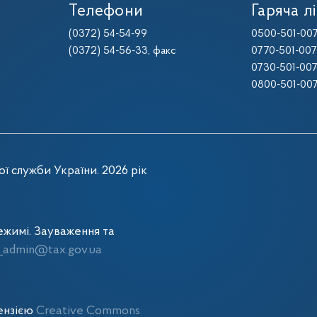
Телефони
Гаряча лі
(0372) 54-54-99
0500-501-00
(0372) 54-56-33
, факс
0770-501-00
0730-501-00
0800-501-00
ї служби України. 2026 рік
жимі. Зауваження та
admin@tax.gov.ua
цензією
Creative Commons