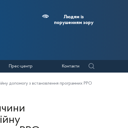
Людям із
порушенням зору
Прес-центр
Контакти
ційну допомогу з встановлення програмних РРО
ччини
ійну