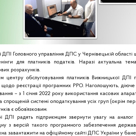
ї ДПІ Головного управління ДПС у Чернівецькій області
енінги для платників податків. Наразі актуальна тем
ових розрахунків.
чам центру обслуговування платників Вижницької ДПІ 
я щодо реєстрації програмних РРО. Наголошують, діюче
ання – з 1 січня 2022 року використання касових апарат
спрощеній системі оподаткування усіх груп (окрім перш
нків є обов’язковим.
ої ДПІ радять підприємцям звернути увагу на аналог
дну з версій такого програмного забезпечення держав
жна завантажити на офіційному сайті ДПС України у бан