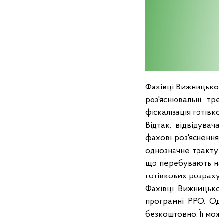
Фахівці Вижницько
роз'яснювальні тр
фіскалізація готівк
Відтак, відвідува
фахові роз'ясненн
однозначне трактув
що перебувають на 
готівкових розраху
Фахівці Вижницьк
програмні РРО. О
безкоштовно. Її мо