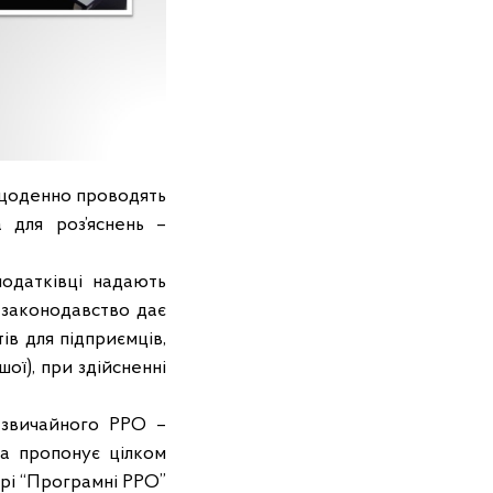
 щоденно проводять
а для роз’яснень –
податківці надають
 законодавство дає
ів для підприємців,
ої), при здійсненні
 звичайного РРО –
а пропонує цілком
ері “Програмні РРО”