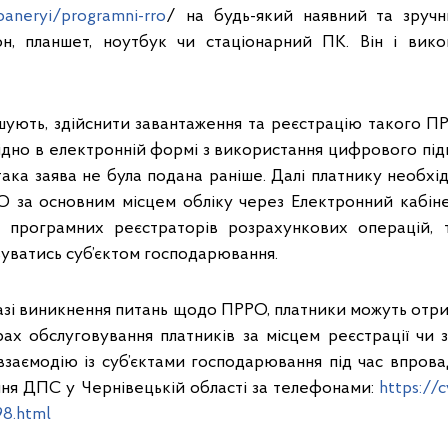
baneryi/programni-rro
/ на будь-який наявний та зручн
н, планшет, ноутбук чи стаціонарний ПК. Він і вик
шують, здійснити завантаження та реєстрацію такого П
ідно в електронній формі з використання цифрового пі
ка заява не була подана раніше. Далі платнику необхід
за основним місцем обліку через Електронний кабінет
 програмних реєстраторів розрахункових операцій,
уватись суб’єктом господарювання.
разі виникнення питань щодо ПРРО, платники можуть отр
ах обслуговування платників за місцем реєстрації чи з
 взаємодію із суб’єктами господарювання під час впр
ння ДПС у Чернівецькій області за телефонами:
https://c
98.html