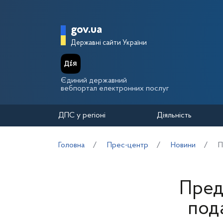
Перейти до основного вмісту
Головна сторінка Держа
gov.ua
Державні сайти України
Єдиний державний
вебпортал електронних послуг
ДПС у регіоні
Діяльність
Головна
Прес-центр
Новини
П
Пред
под