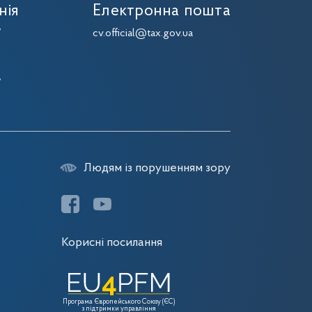
нія
Електронна пошта
7
cv.official@tax.gov.ua
7
7
7
Людям із порушенням зору
Корисні посилання
Програма Європейського Союзу (ЄС)
з підтримки управління