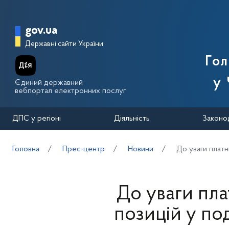
Перейти до основного вмісту
Головна сторінка Державної п
gov.ua
Державні сайти України
Го
у 
Єдиний державний
вебпортал електронних послуг
ДПС у регіоні
Діяльність
Законо
Головна
Прес-центр
Новини
До уваги платн
До уваги пла
позицій у по