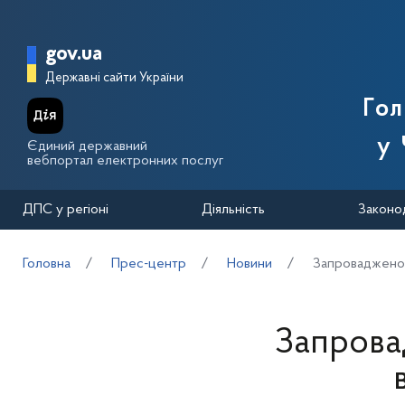
Перейти до основного вмісту
Головна сторінка Державної п
gov.ua
Державні сайти України
Го
у 
Єдиний державний
вебпортал електронних послуг
ДПС у регіоні
Діяльність
Законо
Головна
Прес-центр
Новини
Запроваджено
Запрова