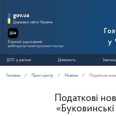
Перейти до основного вмісту
Головна сторінка Державної п
gov.ua
Державні сайти України
Го
у 
Єдиний державний
вебпортал електронних послуг
ДПС у регіоні
Діяльність
Законо
Головна
Прес-центр
Новини
Податкові новац
Податкові нова
«Буковинські 