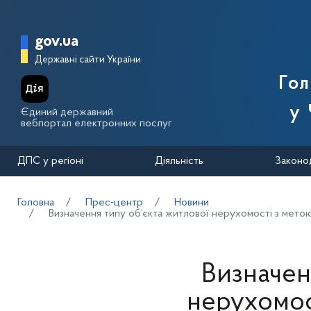
Перейти до основного вмісту
Головна сторінка Державної п
gov.ua
Державні сайти України
Го
у 
Єдиний державний
вебпортал електронних послуг
ДПС у регіоні
Діяльність
Законо
Головна
Прес-центр
Новини
Визначення типу об’єкта житлової нерухомості з метою
Визначен
нерухомос