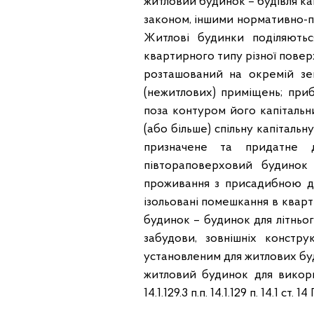
житловий будинок – будівля ка
законом, іншими нормативно-пр
Житлові будинки поділяють
квартирного типу різної пове
розташований на окремій зем
(нежитлових) приміщень; при
поза контуром його капітальн
(або більше) спільну капіталь
призначене та придатне 
півтораповерховий будинок
проживання з присадибною ді
ізольовані помешкання в кварт
будинок – будинок для літньо
забудови, зовнішніх констр
установленим для житлових будинкі
житловий будинок для викори
14.1.129.3 п.п. 14.1.129 п. 14.1 ст. 1