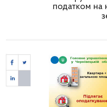
податком на 
з