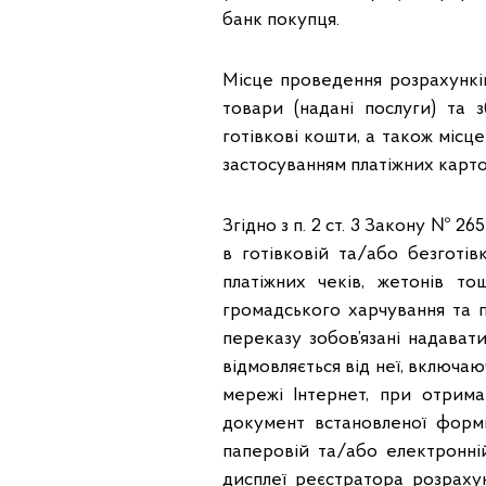
банк покупця.
Місце проведення розрахунків
товари (надані послуги) та з
готівкові кошти, а також місц
застосуванням платіжних карток
Згідно з п. 2 ст. 3 Закону № 2
в готівковій та/або безготів
платіжних чеків, жетонів то
громадського харчування та п
переказу зобов’язані надават
відмовляється від неї, включа
мережі Інтернет, при отрима
документ встановленої форми
паперовій та/або електронні
дисплеї реєстратора розраху