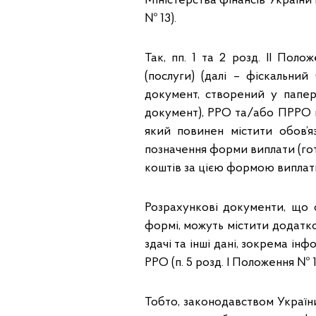
Міністерства фінансів України 
№ 13).
Так, пп. 1 та 2 розд. ІІ По
(послуги) (далі – фіскальни
документ, створений у папе
документ), РРО та/або ПРРО п
який повинен містити обов’я
позначення форми виплати (гот
коштів за цією формою виплати 
Розрахункові документи, що
формі, можуть містити додатко
здачі та інші дані, зокрема і
РРО (п. 5 розд. І Положення № 1
Тобто, законодавством України