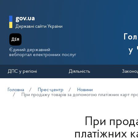
Перейти до основного вмісту
Головна сторінка Державної п
gov.ua
Державні сайти України
Го
у 
Єдиний державний
вебпортал електронних послуг
ДПС у регіоні
Діяльність
Законо
Головна
Прес-центр
Новини
При продажу товарів за допомогою платіжних карт пр
При прода
платіжних к