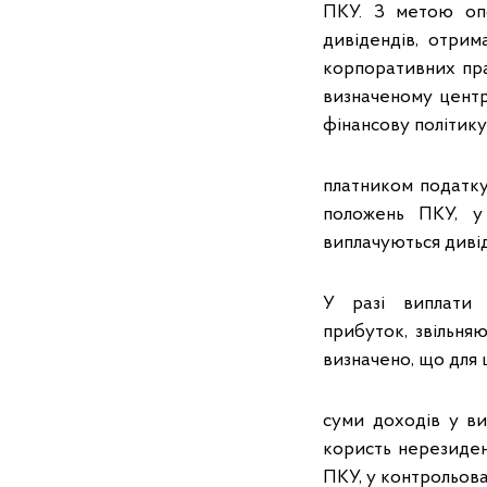
ПКУ. З метою опо
дивідендів, отрим
корпоративних прав
визначеному центр
фінансову політику
платником податку
положень ПКУ, у 
виплачуються диві
У разі виплати 
прибуток, звільняют
визначено, що для
суми доходів у ви
користь нерезидента,
ПКУ, у контрольова