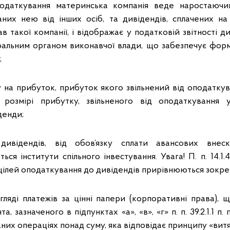
даткування материнська компанія веде наростаючи
аних нею від інших осіб, та дивідендів, сплачених на
 такої компанії, і відображає у податковій звітності д
альним органом виконавчої влади, що забезпечує форм
;
 на прибуток, прибуток якого звільнений від оподаткув
розмірі прибутку, звільненого від оподаткування 
денди;
дивідендів, від обов’язку сплати авансових внес
ься інститути спільного інвестування. Увага! П. п. 14.1.4
 цілей оподаткування до дивідендів прирівнюються зокре
гляді платежів за цінні папери (корпоративні права), 
 зазначеного в підпунктах «а», «в», «г» п. п. 39.2.1.1 п. п. 
них операціях понад суму, яка відповідає принципу «витя