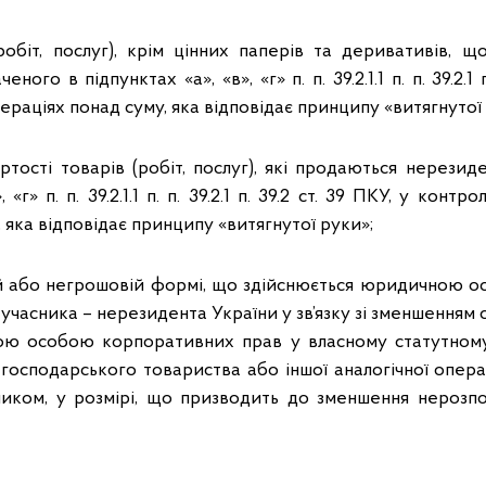
(робіт, послуг), крім цінних паперів та деривативів, 
ного в підпунктах «а», «в», «г» п. п. 39.2.1.1 п. п. 39.2.1 
раціях понад суму, яка відповідає принципу «витягнутої 
тості товарів (робіт, послуг), які продаються нерезид
, «г» п. п. 39.2.1.1 п. п. 39.2.1 п. 39.2 ст. 39 ПКУ, у конт
, яка відповідає принципу «витягнутої руки»;
й або негрошовій формі, що здійснюється юридичною ос
учасника – нерезидента України у зв’язку зі зменшенням с
ю особою корпоративних прав у власному статутному 
у господарського товариства або іншої аналогічної опер
ником, у розмірі, що призводить до зменшення нерозп