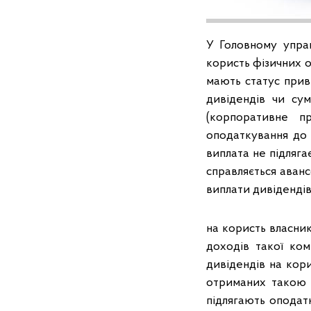
У Головному управ
користь фізичних о
мають статус прив
дивідендів чи су
(корпоративне п
оподаткування до 
виплата не підляга
справляється авансо
виплати дивідендів
на користь власни
доходів такої ком
дивідендів на кор
отриманих такою к
підлягають оподатку