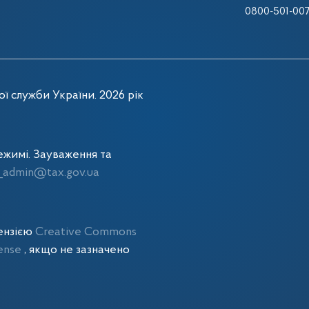
0800-501-00
ї служби України. 2026 рік
жимі. Зауваження та
admin@tax.gov.ua
цензією
Creative Commons
cense
, якщо не зазначено