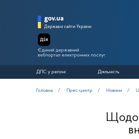
Перейти до основного вмісту
Головна сторінка Держа
gov.ua
Державні сайти України
Єдиний державний
вебпортал електронних послуг
ДПС у регіоні
Діяльність
Головна
Прес-центр
Новини
Щ
Щодо 
вн