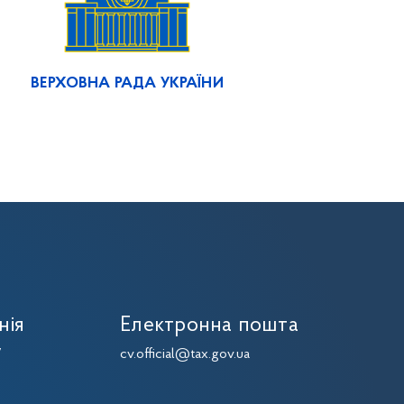
ВЕРХОВНА РАДА УКРАЇНИ
нія
Електронна пошта
7
cv.official@tax.gov.ua
7
7