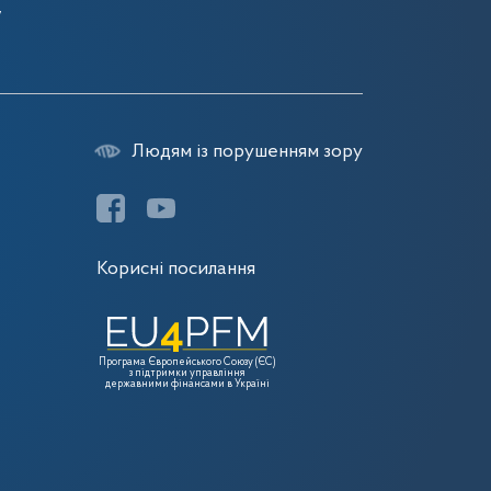
7
Людям із порушенням зору
Корисні посилання
Програма Європейського Союзу (ЄС)
з підтримки управління
державними фінансами в Україні