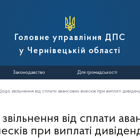
вної податкової служби України
Головне управління ДПС
у Чернівецькій області
Законодавство
Для громадськості
одо звільнення від сплати авансових внесків при виплаті дивіден
звільнення від сплати ава
есків при виплаті дивіден