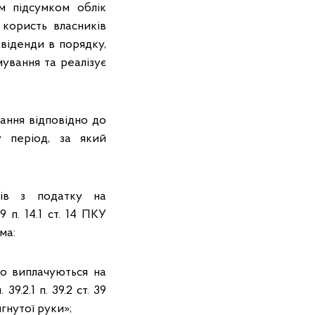
м підсумком облік
 користь власників
ивіденди в порядку,
ування та реалізує
ання відповідно до
у період, за який
ків з податку на
9 п. 14.1 ст. 14 ПКУ
ма:
що виплачуються на
39.2.1 п. 39.2 ст. 39
гнутої руки»;