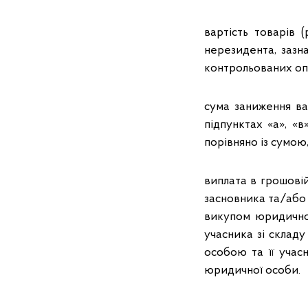
вартість товарів 
нерезидента, зазначе
контрольованих опе
сума заниження вар
підпунктах «а», «в»
порівняно із сумою
виплата в грошові
засновника та/або 
викупом юридично
учасника зі склад
особою та її учас
юридичної особи.