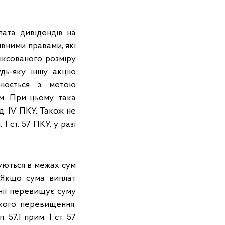
лата дивідендів на
ивними правами, які
іксованого розміру
дь-яку іншу акцію
внюється з метою
м. При цьому, така
д. IV ПКУ. Також не
1 ст. 57 ПКУ, у разі
уються в межах сум
. Якщо сума виплат
нії перевищує суму
акого перевищення,
 57.1 прим. 1 ст. 57