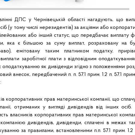
лінні ДПС у Чернівецькій області нагадують, що вип
сіб (у тому числі нерезидентів) за акціями або корпорат
ілейованих або інший статус, що передбачає виплату ф
ми, яка є більшою за суму виплат, розраховану на бу
раво), емітовану таким платником податку, прирі
виплати заробітної плати з відповідним оподаткування
є оподаткуванню як дивіденди згідно з положеннями роз
вий внесок, передбачений п. п. 57.1 прим. 1.2 п. 57.1 прим. 
:
ків корпоративних прав материнської компанії, що сплач
панії, отриманих у вигляді дивідендів від інших осіб
исть власників корпоративних прав материнської компа
омпанією дивідендів, дивіденди, сплачені в межах т
ванню за правилами, встановленими п.п. 57.1 прим. 1.2 п.