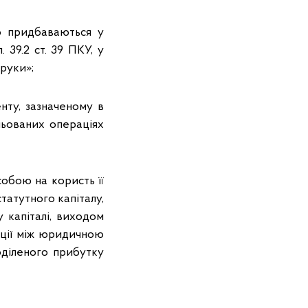
що придбаваються у
п. 39.2 ст. 39 ПКУ, у
руки»;
енту, зазначеному в
рольованих операціях
обою на користь її
татутного капіталу,
капіталі, виходом
ації між юридичною
оділеного прибутку