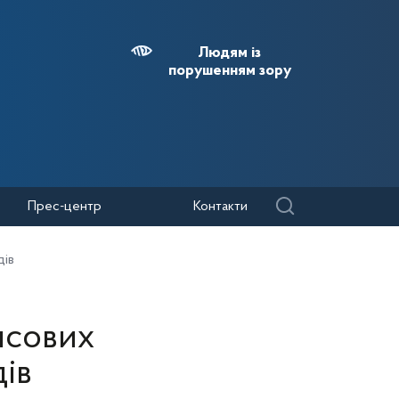
Людям із
порушенням зору
Прес-центр
Контакти
дів
нсових
дів