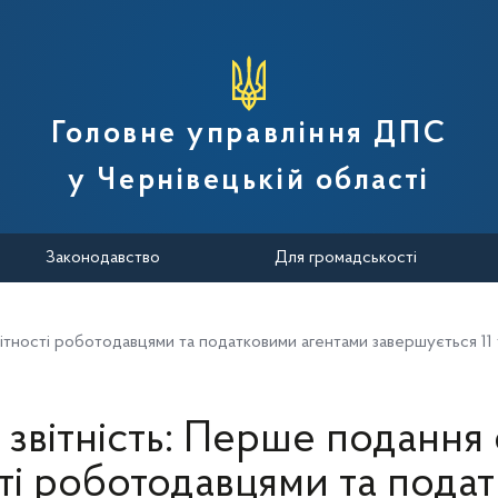
вної податкової служби України
Головне управління ДПС
у Чернівецькій області
Законодавство
Для громадськості
вітності роботодавцями та податковими агентами завершується 11
звітність: Перше подання
сті роботодавцями та пода