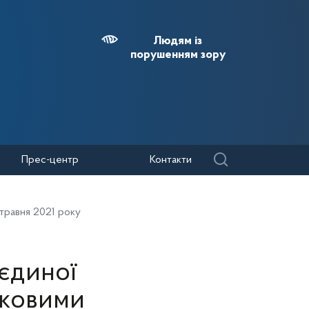
Людям із
порушенням зору
Прес-центр
Контакти
 травня 2021 року
 єдиної
тковими