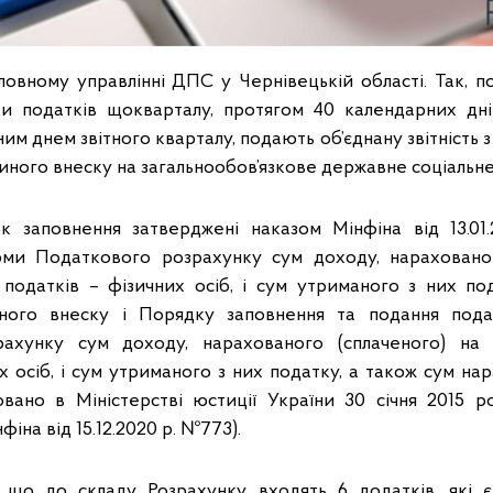
овному управлінні ДПС у Чернівецькій області. Так, по
ки податків щокварталу, протягом 40 календарних дні
им днем звітного кварталу, подають об’єднану звітність 
диного внеску на загальнообов’язкове державне соціальне
 заповнення затверджені наказом Мінфіна від 13.0
ми Податкового розрахунку сум доходу, нарахованог
 податків – фізичних осіб, і сум утриманого з них по
ного внеску і Порядку заповнення та подання под
ахунку сум доходу, нарахованого (сплаченого) на 
х осіб, і сум утриманого з них податку, а також сум н
овано в Міністерстві юстиції України 30 січня 2015 
фіна від 15.12.2020 р. №773).
, що до складу Розрахунку входять 6 додатків, які є