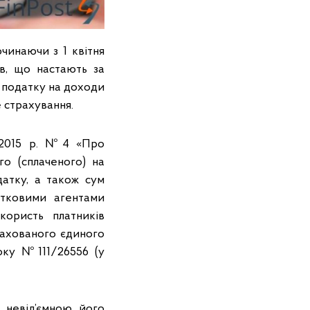
чинаючи з 1 квітня
в, що настають за
з податку на доходи
 страхування.
1.2015 р. №4 «Про
о (сплаченого) на
датку, а також сум
атковими агентами
користь платників
арахованого єдиного
року №111/26556 (у
 невід’ємною його