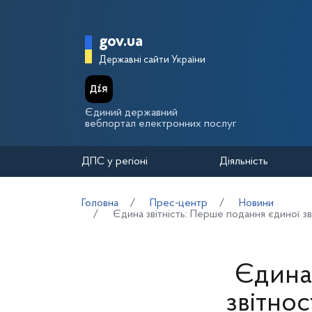
Перейти до основного вмісту
Головна сторінка Держа
gov.ua
Державні сайти України
Єдиний державний
вебпортал електронних послуг
ДПС у регіоні
Діяльність
Головна
Прес-центр
Новини
Єдина звітність: Перше подання єдиної з
Єдина 
звітно