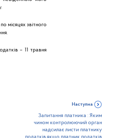
.
по місяцях звітного
ння.
одатків – 11 травня
Наступна
Запитання платника : Яким
чином контролюючий орган
надсилає листи платнику
податків,якщо платник податків