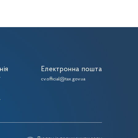
нія
Електронна пошта
7
cv.official@tax.gov.ua
7
7
7