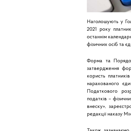
Наголошують у Гол
2021 року платни
останнім календарн
фізичних осіб та є
Форма та Порядок
затвердження фор
користь платників
нарахованого єди
Податкового розр
податків – фізични
внеску», зареєстр
редакції наказу Мін
Також зазначаємо