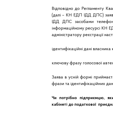
Відповідно до Регламенту Кв
(далі – КН ЕДП ІДД ДПС) заяв
ІДД ДПС засобами телефонн
інформаційному ресурсі КН ЕД
адміністратору реєстрації нас
ідентифікаційні дані власника
ключову фразу голосової автен
Заява в усній формі приймаєть
фрази та ідентифікаційних дан
Чи потрібно підприємцю, як
кабінеті до податкової приєдн