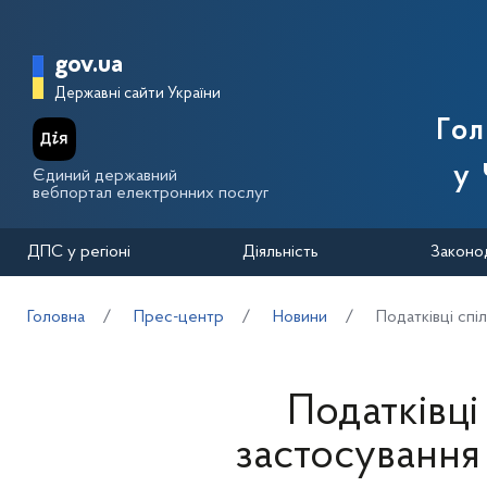
Перейти до основного вмісту
Головна сторінка Державної п
gov.ua
Державні сайти України
Го
у 
Єдиний державний
вебпортал електронних послуг
ДПС у регіоні
Діяльність
Законо
Головна
Прес-центр
Новини
Податківці спі
Податківці
застосування 