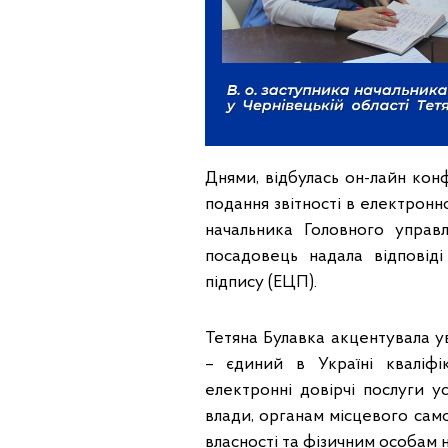
Днями, відбулась он-лайн кон
подання звітності в електронно
начальника Головного управ
посадовець надала відпові
підпису (ЕЦП).
Тетяна Булавка акцентувала 
– єдиний в Україні кваліфі
електронні довірчі послуги у
влади, органам місцевого само
власності та фізичним особам н