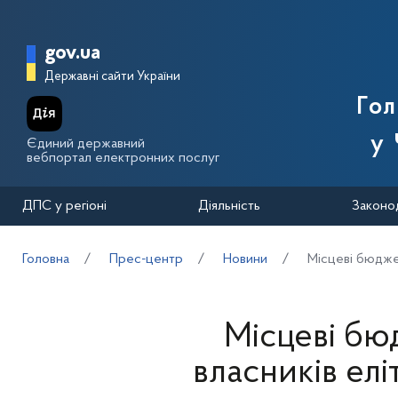
Перейти до основного вмісту
Головна сторінка Державної п
gov.ua
Державні сайти України
Го
у 
Єдиний державний
вебпортал електронних послуг
ДПС у регіоні
Діяльність
Законо
Головна
Прес-центр
Новини
Місцеві бюджет
Місцеві бю
власників елі