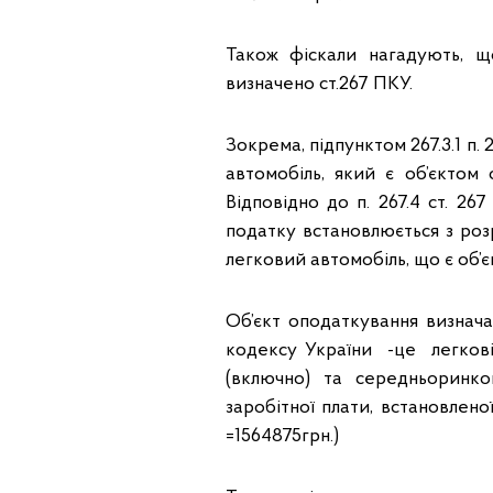
Також фіскали нагадують, щ
визначено ст.267 ПКУ.
Зокрема, підпунктом 267.3.1 п.
автомобіль, який є об’єктом о
Відповідно до п. 267.4 ст. 2
податку встановлюється з роз
легковий автомобіль, що є об’єк
Об’єкт оподаткування визначаєт
кодексу України -це легкові 
(включно) та середньоринко
заробітної плати, встановленої
=1564875грн.)