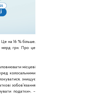
 Це на 16 % більше,
5 млрд грн. Про це
 наповнювати місцеві
перед колосальними
локуватися, знищує
аткові зобовʼязання
чувати податки», –