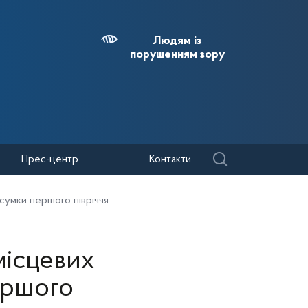
Людям із
порушенням зору
Прес-центр
Контакти
сумки першого півріччя
місцевих
ершого