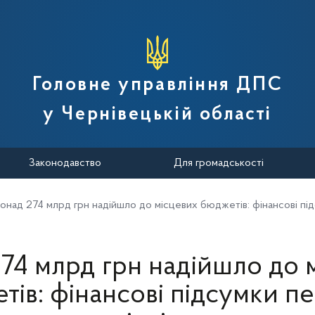
вної податкової служби України
Головне управління ДПС
у Чернівецькій області
Законодавство
Для громадськості
онад 274 млрд грн надійшло до місцевих бюджетів: фінансові під
74 млрд грн надійшло до 
тів: фінансові підсумки п