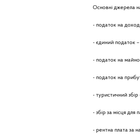
Основні джерела н
- податок на доходи
- єдиний податок – 4
- податок на майно –
- податок на прибут
- туристичний збір –
- збір за місця для 
- рентна плата за н