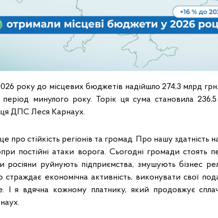
2026 року до місцевих бюджетів надійшло 274,3 млрд грн.
й період минулого року. Торік ця сума становила 236,
иця ДПС Леся Карнаух.
 це про стійкість регіонів та громад. Про нашу здатність
при постійні атаки ворога. Сьогодні громади стоять 
и росіяни руйнують підприємства, змушують бізнес ре
о страждає економічна активність, виконувати свої под
е. І я вдячна кожному платнику, який продовжує спла
рнаух.