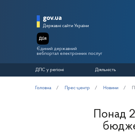
Перейти до основного вмісту
Головна сторінка Держа
gov.ua
Державні сайти України
Єдиний державний
вебпортал електронних послуг
ДПС у регіоні
Діяльність
Головна
Прес-центр
Новини
П
Понад 2
бюдже