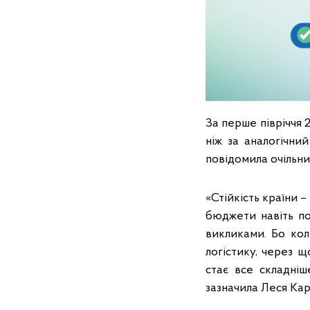
За перше півріччя 
ніж за аналогічни
повідомила очільн
«Стійкість країни –
бюджети навіть по
викликами. Бо кол
логістику, через щ
стає все складніш
зазначила Леся Ка