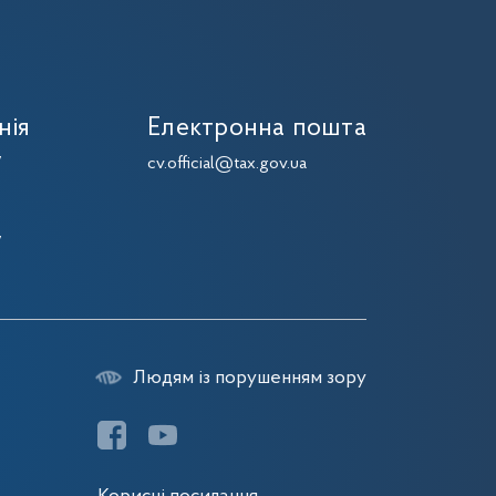
нія
Електронна пошта
7
cv.official@tax.gov.ua
7
7
7
Людям із порушенням зору