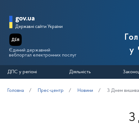
Перейти до основного вмісту
Головна сторінка Державної п
gov.ua
Державні сайти України
Го
у 
Єдиний державний
вебпортал електронних послуг
ДПС у регіоні
Діяльність
Законо
Головна
Прес-центр
Новини
З Днем вишива
З