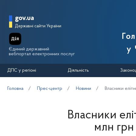
Перейти до основного вмісту
Головна сторінка Державної п
gov.ua
Державні сайти України
Го
у 
Єдиний державний
вебпортал електронних послуг
ДПС у регіоні
Діяльність
Законо
Головна
Прес-центр
Новини
Власники елітн
Власники елі
млн грн