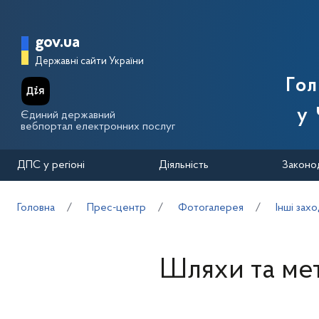
Перейти до основного вмісту
Головна сторінка Державної п
gov.ua
Державні сайти України
Го
у 
Єдиний державний
вебпортал електронних послуг
ДПС у регіоні
Діяльність
Законо
Головна
Прес-центр
Фотогалерея
Інші зах
Шляхи та ме