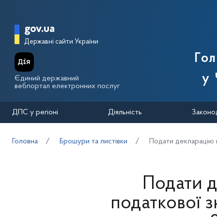
Перейти до основного вмісту
Головна сторінка Державної п
gov.ua
Державні сайти України
Го
у 
Єдиний державний
вебпортал електронних послуг
ДПС у регіоні
Діяльність
Законо
Головна
Брошури та листівки
Подати декларацію н
Подати д
податкової 