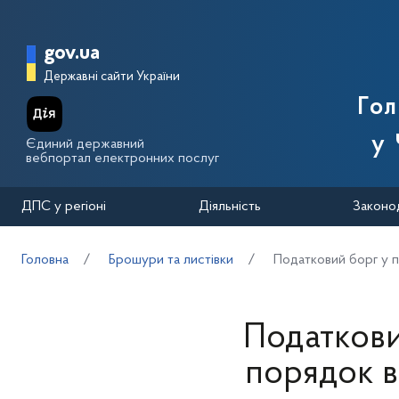
Перейти до основного вмісту
Головна сторінка Державної п
gov.ua
Державні сайти України
Го
у 
Єдиний державний
вебпортал електронних послуг
ДПС у регіоні
Діяльність
Законо
Головна
Брошури та листівки
Податковий борг у п
Податкови
порядок в