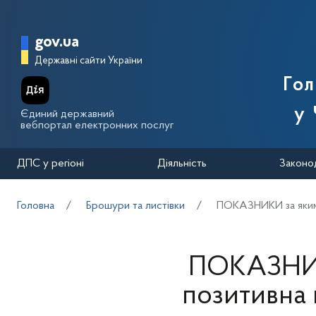
Перейти до основного вмісту
Головна сторінка Державної п
gov.ua
Державні сайти України
Го
у 
Єдиний державний
вебпортал електронних послуг
ДПС у регіоні
Діяльність
Законо
Головна
Брошури та листівки
ПОКАЗНИКИ за якими 
ПОКАЗНИК
позитивна 