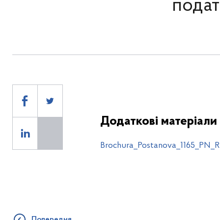
подат
Додаткові матеріали
Brochura_Postanova_1165_PN_RK
Попередня