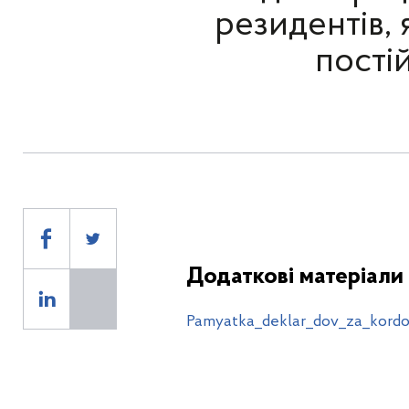
резидентів, 
пості
Додаткові матеріали
Pamyatka_deklar_dov_za_kordo