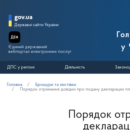
Перейти до основного вмісту
Головна сторінка Державної п
gov.ua
Державні сайти України
Го
у 
Єдиний державний
вебпортал електронних послуг
ДПС у регіоні
Діяльність
Законо
Головна
Брошури та листівки
Порядок отримання довідки про подану декларацію пла
Порядок отр
декларац