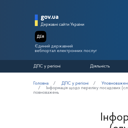
Перейти до основного вмісту
Головна сторінка Держа
gov.ua
Державні сайти України
Єдиний державний
вебпортал електронних послуг
ДПС у регіоні
Діяльність
Головна
ДПС у регіоні
Уповноважен
Інформація щодо переліку посадових (сл
повноважень
Інфор