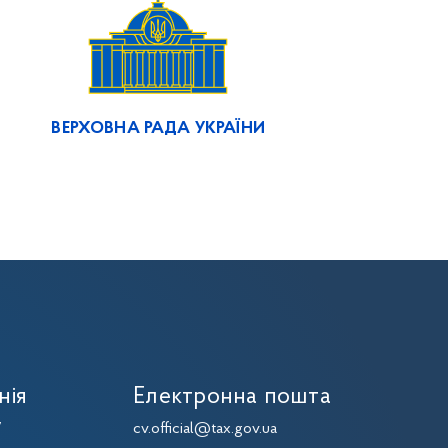
ВЕРХОВНА РАДА УКРАЇНИ
нія
Електронна пошта
7
cv.official@tax.gov.ua