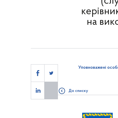
(сл
керівни
на вик
Уповноважені особ
До списку