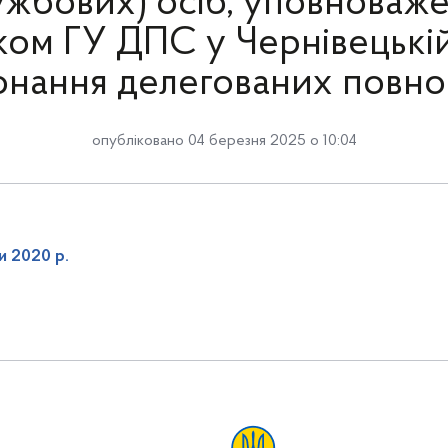
ужбових) осіб, уповноваж
ком ГУ ДПС у Чернівецькій
онання делегованих повн
опубліковано 04 березня 2025 о 10:04
и 2020 р.