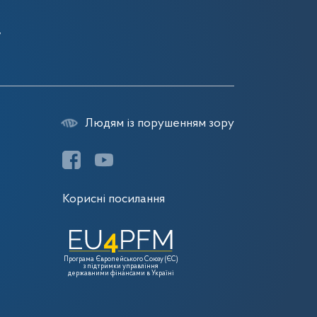
7
7
7
Людям із порушенням зору
Корисні посилання
Програма Європейського Союзу (ЄС)
з підтримки управління
державними фінансами в Україні