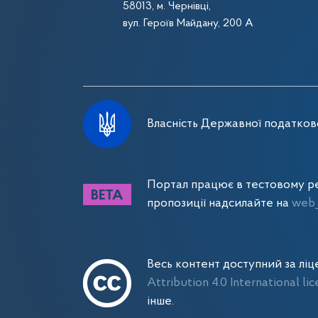
58013, м. Чернівці,
вул. Героїв Майдану, 200 А
Власність Державної податково
Портал працює в тестовому ре
пропозиції надсилайте на
web_
Весь контент доступний за лі
Attribution 4.0 International li
інше.