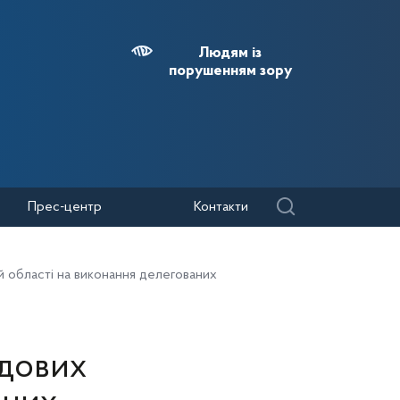
Людям із
порушенням зору
Прес-центр
Контакти
 області на виконання делегованих
адових