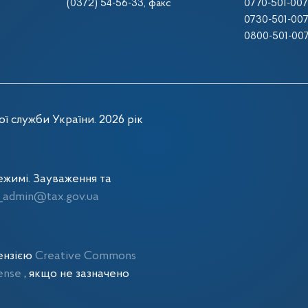
(0372) 54-56-33
, факс
0770-501-00
0730-501-00
0800-501-00
ї служби України. 2026 рік
жимі. Зауваження та
admin@tax.gov.ua
цензією
Creative Commons
cense
, якщо не зазначено