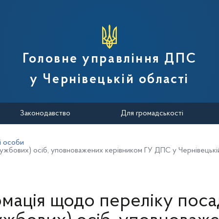
вної податкової служби України
Головне управління ДПС
у Чернівецькій області
Законодавство
Для громадськості
і особи
ужбових) осіб, уповноважених керівником ГУ ДПС у Чернівецькій
мація щодо переліку пос