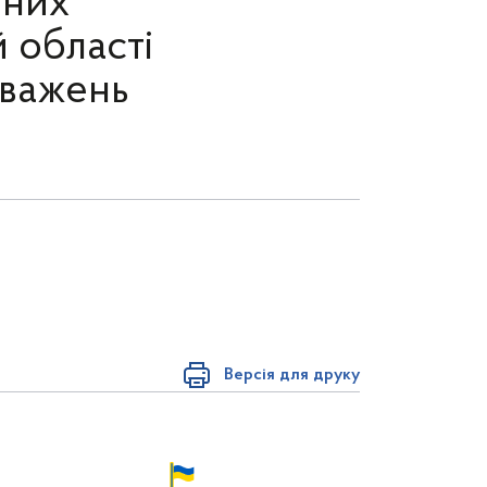
ених
 області
оважень
Версія для друку