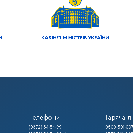
И
КАБІНЕТ МІНІСТРІВ УКРАЇНИ
Телефони
Гаряча лі
(0372) 54-54-99
0500-501-00