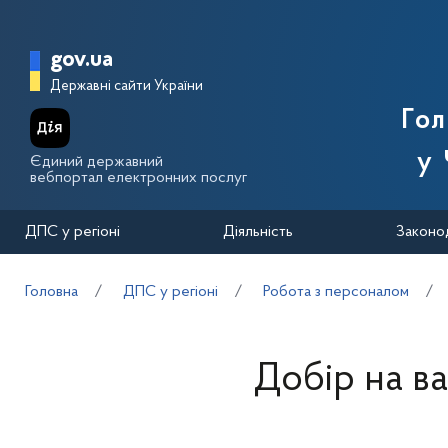
Перейти до основного вмісту
Головна сторінка Державної п
gov.ua
Державні сайти України
Го
у 
Єдиний державний
вебпортал електронних послуг
ДПС у регіоні
Діяльність
Законо
Головна
ДПС у регіоні
Робота з персоналом
Добір на ва