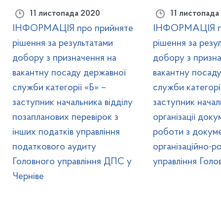
11 листопада 2020
11 листопада
ІНФОРМАЦІЯ про прийняте
ІНФОРМАЦІЯ пр
рішення за результатами
рішення за резу
добору з призначення на
добору з призна
вакантну посаду державної
вакантну посад
служби категорії «Б» –
служби категорії
заступник начальника відділу
заступник начал
позапланових перевірок з
організації доку
інших податків управління
роботи з докум
податкового аудиту
організаційно-р
Головного управління ДПС у
управління Голо
Черніве