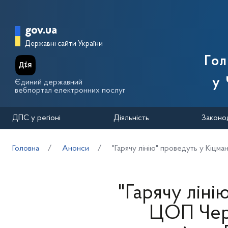
Перейти до основного вмісту
Головна сторінка Державної п
gov.ua
Державні сайти України
Го
у 
Єдиний державний
вебпортал електронних послуг
ДПС у регіоні
Діяльність
Законо
Головна
Анонси
"Гарячу лінію" проведуть у Кіцм
"Гарячу ліні
ЦОП Черн