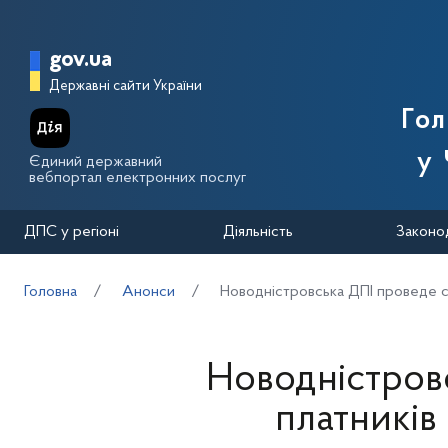
Перейти до основного вмісту
Головна сторінка Державної п
gov.ua
Державні сайти України
Го
у 
Єдиний державний
вебпортал електронних послуг
ДПС у регіоні
Діяльність
Законо
Головна
Анонси
Новодністровська ДПІ проведе се
Новодністров
платників