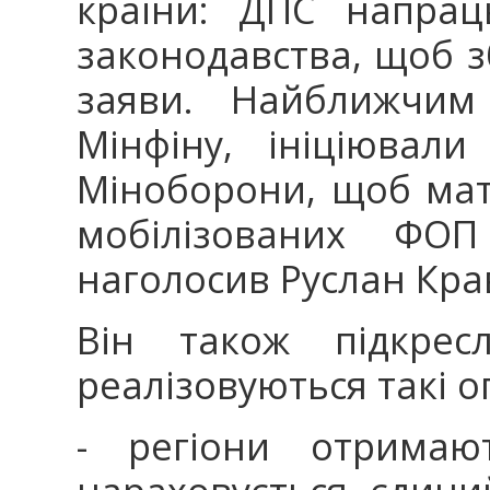
країни: ДПС напрац
законодавства, щоб 
заяви. Найближчим
Мінфіну, ініціювал
Міноборони, щоб ма
мобілізованих ФО
наголосив Руслан Кр
Він також підкре
реалізовуються такі о
- регіони отримаю