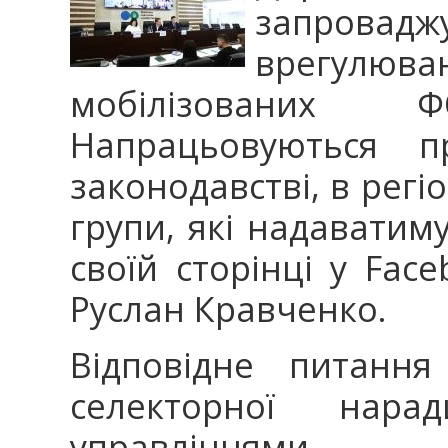
запровадж
врегулюв
мобілізованих
Напрацьовуються п
законодавстві, в регі
групи, які надаватиму
своїй сторінці у Fac
Руслан Кравченко.
Відповідне питання
селекторної нара
управліннями.